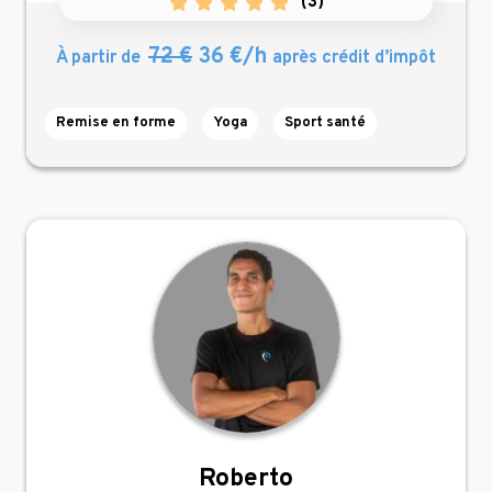
(
3
)
72 €
36 €/h
À partir de
après crédit d’impôt
Remise en forme
Yoga
Sport santé
Roberto