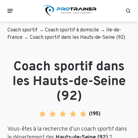
Rec
Coach sportif
→
Coach sportif à domicile
→
Ile-de-
France
→
Coach sportif dans les Hauts-de-Seine (92)
Coach sportif dans
les Hauts-de-Seine
(92)
(
195
)
Vous-êtes à la recherche d’un coach sportif dans
le département des
Hauts-de-Seine (92)
?