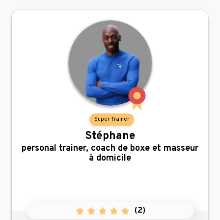
Super Trainer
Stéphane
,
personal trainer, coach de boxe et masseur
à domicile
(
2
)