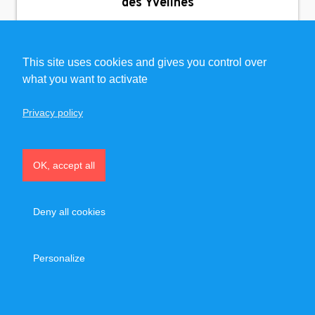
des Yvelines
This site uses cookies and gives you control over
48 €
24 €/h
À partir de
après crédit d’impôt
what you want to activate
Privacy policy
Remise en forme
Sport santé
Musculation / Préparation physique
OK, accept all
Deny all cookies
Personalize