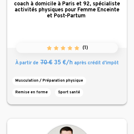
,
coach à domicile à Paris et 92, spécialiste
activités physiques pour Femme Enceinte
et Post-Partum
(
1
)
70 €
35 €/h
À partir de
après crédit d’impôt
Musculation / Préparation physique
Remise en forme
Sport santé