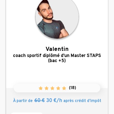
Valentin
,
coach sportif diplômé d'un Master STAPS
(bac +5)
(
18
)
60 €
30 €/h
À partir de
après crédit d’impôt