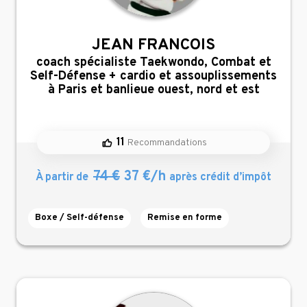
JEAN FRANCOIS
,
coach spécialiste Taekwondo, Combat et
Self-Défense + cardio et assouplissements
à Paris et banlieue ouest, nord et est
11
Recommandations
74 €
37 €/h
À partir de
après crédit d’impôt
Boxe / Self-défense
Remise en forme