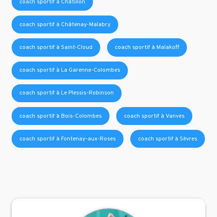
coach sportif à Châtillon
coach sportif à Châtenay-Malabry
coach sportif à Saint-Cloud
coach sportif à Malakoff
coach sportif à La Garenne-Colombes
coach sportif à Le Plessis-Robinson
coach sportif à Bois-Colombes
coach sportif à Vanves
coach sportif à Fontenay-aux-Roses
coach sportif à Sèvres