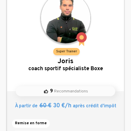
Super Trainer
Joris
,
coach sportif spécialiste Boxe
9
Recommandations
60 €
30 €/h
À partir de
après crédit d’impôt
Remise en forme