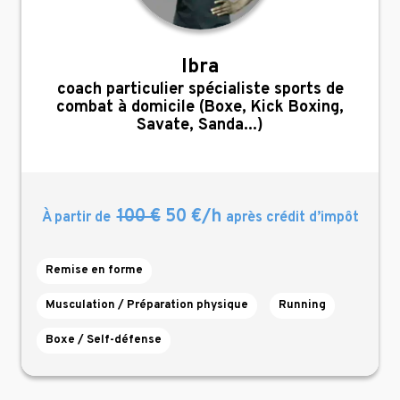
Ibra
,
coach particulier spécialiste sports de
combat à domicile (Boxe, Kick Boxing,
Savate, Sanda...)
100 €
50 €/h
À partir de
après crédit d’impôt
Remise en forme
Musculation / Préparation physique
Running
Boxe / Self-défense