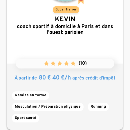
Super Trainer
KEVIN
,
coach sportif à domicile à Paris et dans
l'ouest parisien
(
10
)
80 €
40 €/h
À partir de
après crédit d’impôt
Remise en forme
Musculation / Préparation physique
Running
Sport santé