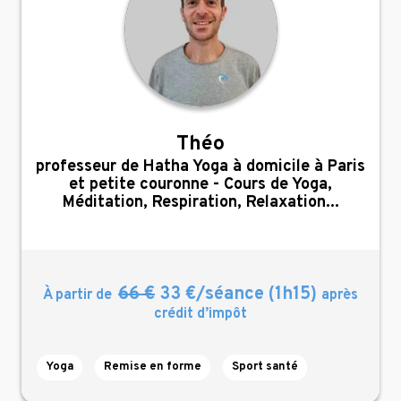
Théo
,
professeur de Hatha Yoga à domicile à Paris
et petite couronne - Cours de Yoga,
Méditation, Respiration, Relaxation...
66 €
33 €/séance (1h15)
À partir de
après
crédit d’impôt
Yoga
Remise en forme
Sport santé