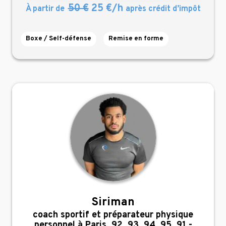
50 €
25 €/h
À partir de
après crédit d’impôt
Boxe / Self-défense
Remise en forme
Siriman
,
coach sportif et préparateur physique
personnel à Paris, 92, 93, 94, 95, 91 -