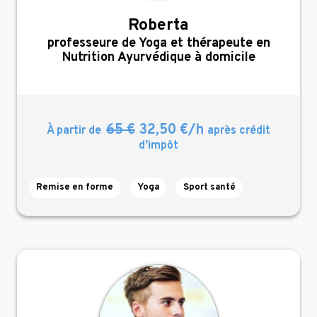
Roberta
,
professeure de Yoga et thérapeute en
Nutrition Ayurvédique à domicile
65 €
32,50 €/h
À partir de
après crédit
d’impôt
Remise en forme
Yoga
Sport santé