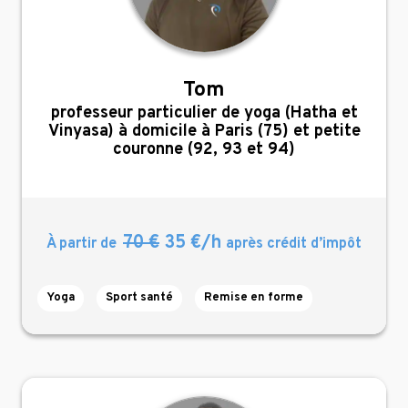
Tom
,
professeur particulier de yoga (Hatha et
Vinyasa) à domicile à Paris (75) et petite
couronne (92, 93 et 94)
70 €
35 €/h
À partir de
après crédit d’impôt
Yoga
Sport santé
Remise en forme