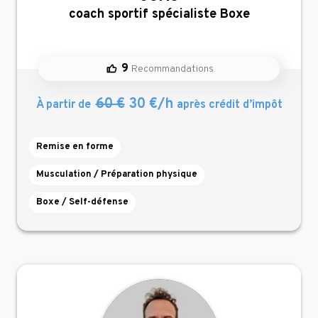
,
coach sportif spécialiste Boxe
9
Recommandations
60 €
30 €/h
À partir de
après crédit d’impôt
Remise en forme
Musculation / Préparation physique
Boxe / Self-défense