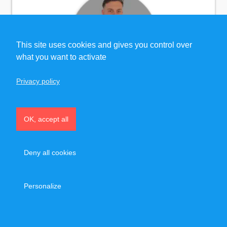
This site uses cookies and gives you control over
what you want to activate
Privacy policy
Erwan
,
coach sportif personnel spécialiste
OK, accept all
Hypertrophie musculaire, Affinement de la
silhouette, Contrôle Moteur, Mobilité,
Stretching, Course à Pied et Nutrition
Deny all cookies
Personalize
64 €
32 €/h
À partir de
après crédit d’impôt