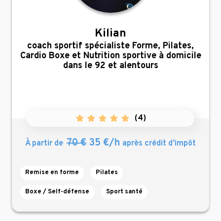
Kilian
,
coach sportif spécialiste Forme, Pilates,
Cardio Boxe et Nutrition sportive à domicile
dans le 92 et alentours
(
4
)
70 €
35 €/h
À partir de
après crédit d’impôt
Remise en forme
Pilates
Boxe / Self-défense
Sport santé