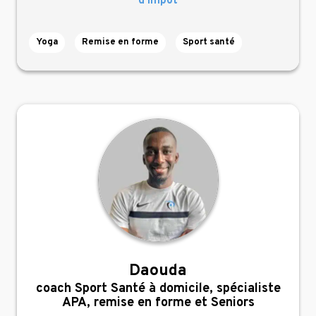
d’impôt
Yoga
Remise en forme
Sport santé
Daouda
,
coach Sport Santé à domicile, spécialiste
APA, remise en forme et Seniors