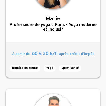
Marie
,
Professeure de yoga à Paris - Yoga moderne
et inclusif
60 €
30 €/h
À partir de
après crédit d’impôt
Remise en forme
Yoga
Sport santé