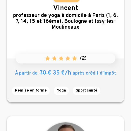
Vincent
,
professeur de yoga à domicile à Paris (1, 6,
7, 14, 15 et 16ème), Boulogne et Issy-les-
Moulineaux
(
2
)
70 €
35 €/h
À partir de
après crédit d’impôt
Remise en forme
Yoga
Sport santé