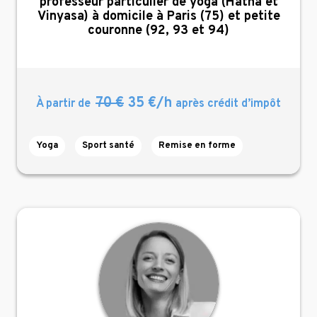
,
professeur particulier de yoga (Hatha et
Vinyasa) à domicile à Paris (75) et petite
couronne (92, 93 et 94)
70 €
35 €/h
À partir de
après crédit d’impôt
Yoga
Sport santé
Remise en forme