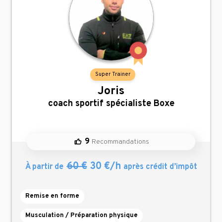
Super Trainer
Joris
,
coach sportif spécialiste Boxe
9
Recommandations
60 €
30 €/h
À partir de
après crédit d’impôt
Remise en forme
Musculation / Préparation physique