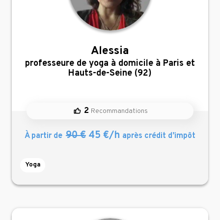
Alessia
,
professeure de yoga à domicile à Paris et
Hauts-de-Seine (92)
2
Recommandations
90 €
45 €/h
À partir de
après crédit d’impôt
Yoga