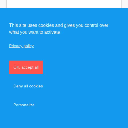
4
Recommandations
This site uses cookies and gives you control over
90 €
45 €/h
what you want to activate
À partir de
après crédit d’impôt
Privacy policy
Remise en forme
Yoga
Sport santé
OK, accept all
Deny all cookies
Personalize