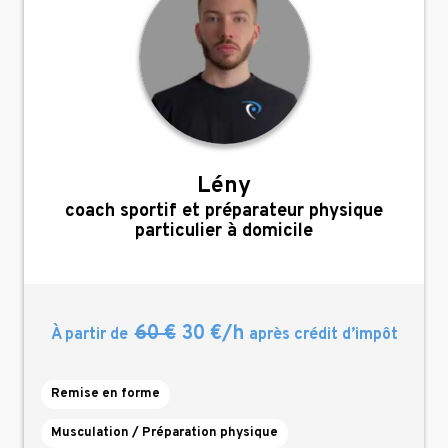
Lény
,
coach sportif et préparateur physique
particulier à domicile
60 €
30 €/h
À partir de
après crédit d’impôt
Remise en forme
Musculation / Préparation physique