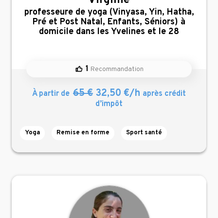
Virginie
,
professeure de yoga (Vinyasa, Yin, Hatha,
Pré et Post Natal, Enfants, Séniors) à
domicile dans les Yvelines et le 28
1
Recommandation
65 €
32,50 €/h
À partir de
après crédit
d’impôt
Yoga
Remise en forme
Sport santé