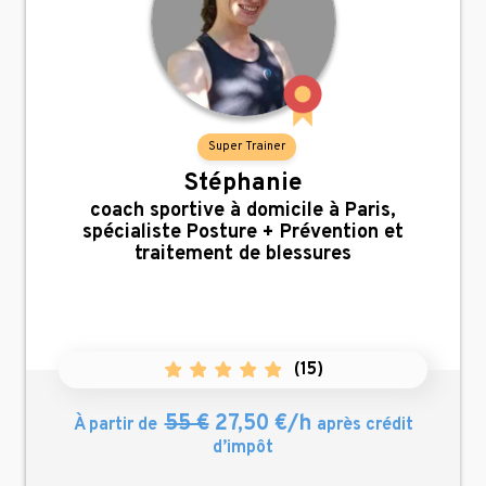
Super Trainer
Stéphanie
,
coach sportive à domicile à Paris,
spécialiste Posture + Prévention et
traitement de blessures
(
15
)
55 €
27,50 €/h
À partir de
après crédit
d’impôt