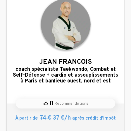
JEAN FRANCOIS
,
coach spécialiste Taekwondo, Combat et
Self-Défense + cardio et assouplissements
à Paris et banlieue ouest, nord et est
11
Recommandations
74 €
37 €/h
À partir de
après crédit d’impôt