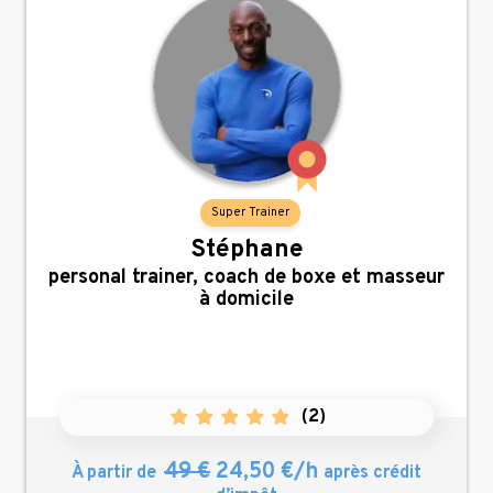
Super Trainer
Stéphane
,
personal trainer, coach de boxe et masseur
à domicile
(
2
)
49 €
24,50 €/h
À partir de
après crédit