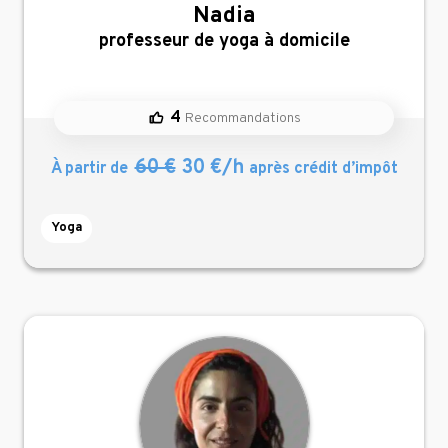
Nadia
,
professeur de yoga à domicile
4
Recommandations
60 €
30 €/h
À partir de
après crédit d’impôt
Yoga