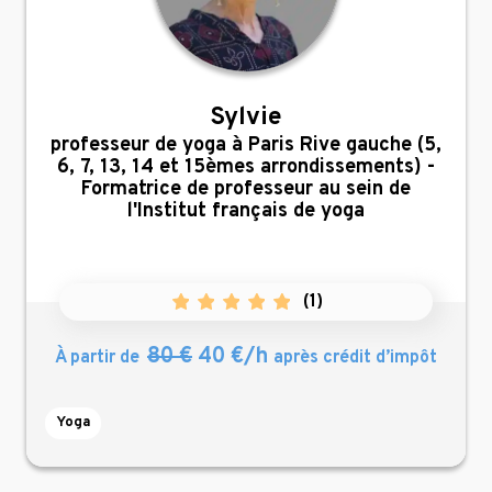
Sylvie
,
professeur de yoga à Paris Rive gauche (5,
6, 7, 13, 14 et 15èmes arrondissements) -
Formatrice de professeur au sein de
l'Institut français de yoga
(
1
)
80 €
40 €/h
À partir de
après crédit d’impôt
Yoga