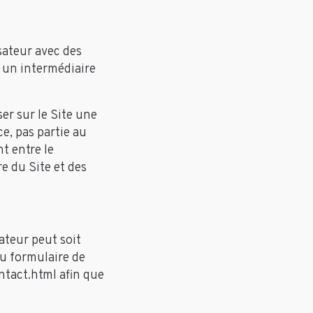
sateur avec des
e un intermédiaire
r sur le Site une
e, pas partie au
t entre le
re du Site et des
sateur peut soit
du formulaire de
ontact.html afin que