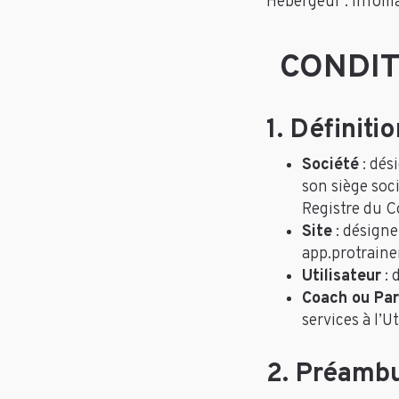
Hébergeur : Infom
CONDIT
1. Définiti
Société
: dés
son siège soc
Registre du 
Site
: désigne
app.protrainer
Utilisateur
: 
Coach ou Par
services à l’U
2. Préambu