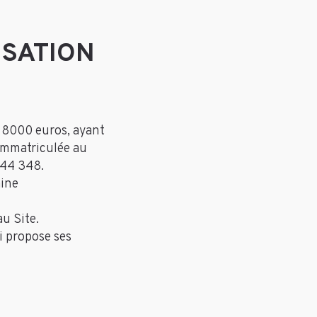
ISATION
e 8000 euros, ayant
 immatriculée au
544 348.
aine
u Site.
i propose ses