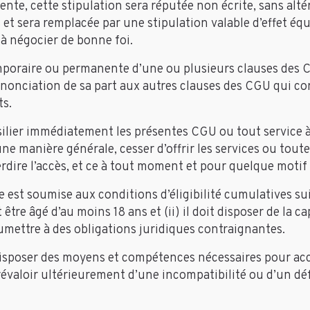
nte, cette stipulation sera réputée non écrite, sans altér
 et sera remplacée par une stipulation valable d’effet équ
à négocier de bonne foi.
mporaire ou permanente d’une ou plusieurs clauses des C
renonciation de sa part aux autres clauses des CGU qui c
ts.
silier immédiatement les présentes CGU ou tout service à
’une manière générale, cesser d’offrir les services ou toute
rdire l’accès, et ce à tout moment et pour quelque motif 
te est soumise aux conditions d’éligibilité cumulatives su
it être âgé d’au moins 18 ans et (ii) il doit disposer de la c
umettre à des obligations juridiques contraignantes.
 disposer des moyens et compétences nécessaires pour accé
révaloir ultérieurement d’une incompatibilité ou d’un dé