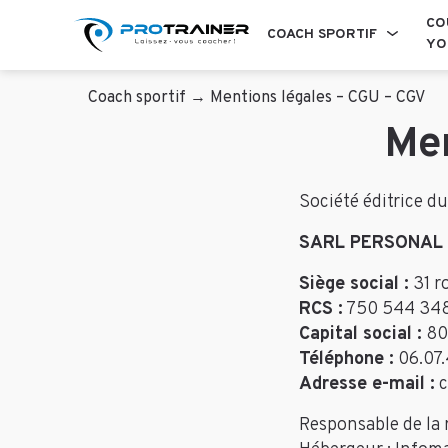
CO
COACH SPORTIF
YO
Coach sportif
→
Mentions légales – CGU – CGV
Men
Société éditrice du 
SARL PERSONAL
Siège social :
31 r
RCS :
750 544 34
Capital social :
80
Téléphone :
06.07.
Adresse e-mail :
c
Responsable de la 