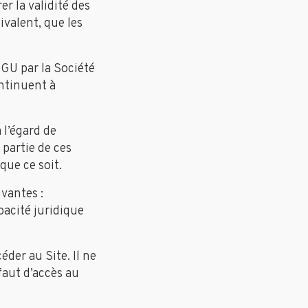
er la validité des
ivalent, que les
GU par la Société
ontinuent à
 l’égard de
 partie de ces
que ce soit.
ivantes :
apacité juridique
der au Site. Il ne
faut d’accès au