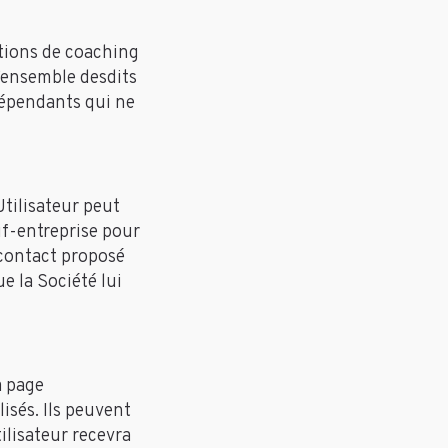
ations de coaching
l’ensemble desdits
ndépendants qui ne
Utilisateur peut
if-entreprise pour
 contact proposé
ue la Société lui
a page
sés. Ils peuvent
tilisateur recevra