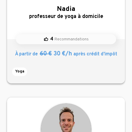
Nadia
,
professeur de yoga à domicile
4
Recommandations
60 €
30 €/h
À partir de
après crédit d’impôt
Yoga