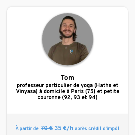
Tom
,
professeur particulier de yoga (Hatha et
Vinyasa) à domicile à Paris (75) et petite
couronne (92, 93 et 94)
70 €
35 €/h
À partir de
après crédit d’impôt