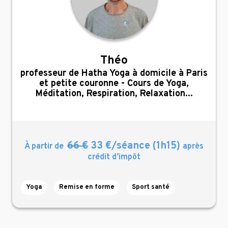
Théo
,
professeur de Hatha Yoga à domicile à Paris
et petite couronne - Cours de Yoga,
Méditation, Respiration, Relaxation...
66 €
33 €/séance (1h15)
À partir de
après
crédit d’impôt
Yoga
Remise en forme
Sport santé