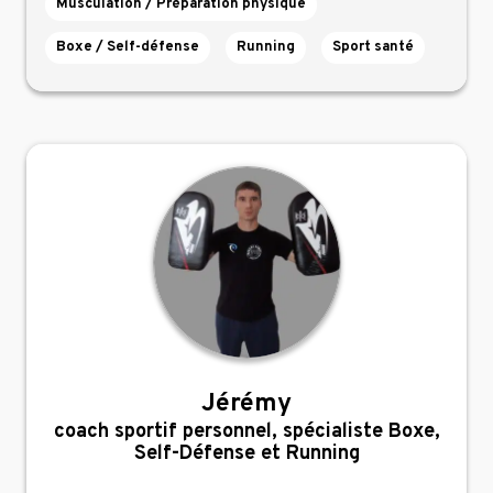
Musculation / Préparation physique
Boxe / Self-défense
Running
Sport santé
Jérémy
,
coach sportif personnel, spécialiste Boxe,
Self-Défense et Running