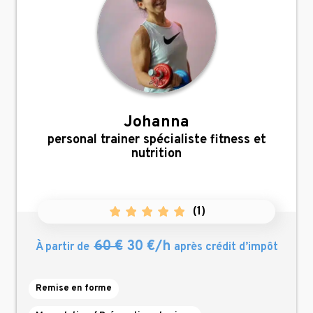
Johanna
,
personal trainer spécialiste fitness et
nutrition
(
1
)
60 €
30 €/h
À partir de
après crédit d’impôt
Remise en forme