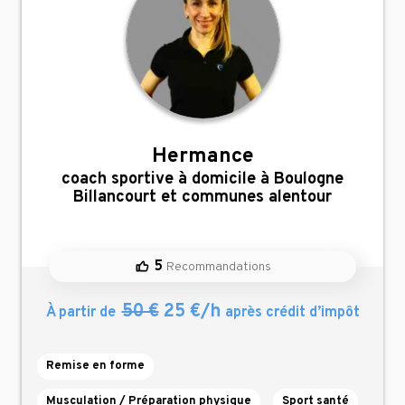
Hermance
,
coach sportive à domicile à Boulogne
Billancourt et communes alentour
5
Recommandations
50 €
25 €/h
À partir de
après crédit d’impôt
Remise en forme
Musculation / Préparation physique
Sport santé