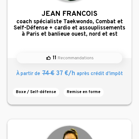
JEAN FRANCOIS
,
coach spécialiste Taekwondo, Combat et
Self-Défense + cardio et assouplissements
à Paris et banlieue ouest, nord et est
11
Recommandations
74 €
37 €/h
À partir de
après crédit d’impôt
Boxe / Self-défense
Remise en forme