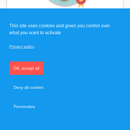
Super Trainer
KEVIN
This site uses cookies and gives you control over
,
coach sportif à domicile à Paris et dans
what you want to activate
l'ouest parisien
Privacy policy
(
10
)
OK, accept all
80 €
40 €/h
À partir de
après crédit d’impôt
Deny all cookies
Remise en forme
Personalize
Musculation / Préparation physique
Running
Sport santé