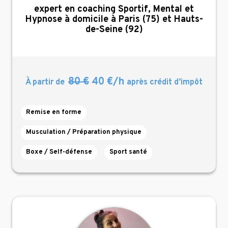
,
expert en coaching Sportif, Mental et
Hypnose à domicile à Paris (75) et Hauts-
de-Seine (92)
80 €
40 €/h
À partir de
après crédit d’impôt
Remise en forme
Musculation / Préparation physique
Boxe / Self-défense
Sport santé