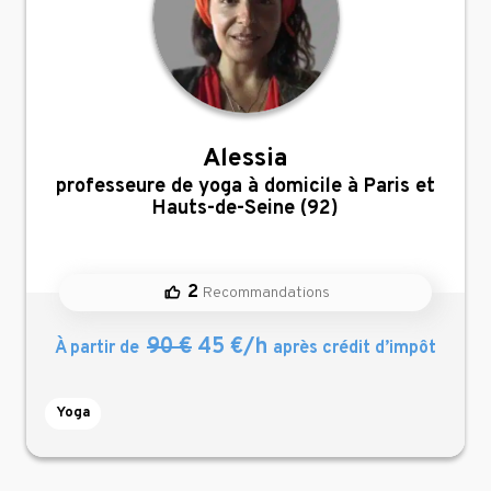
Alessia
,
professeure de yoga à domicile à Paris et
Hauts-de-Seine (92)
2
Recommandations
90 €
45 €/h
À partir de
après crédit d’impôt
Yoga