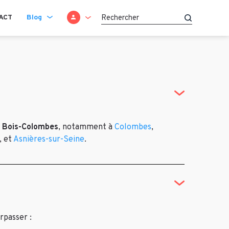
SE CONNECTER
ACT
Blog
Recherche
e Bois-Colombes
, notamment à
Colombes
,
, et
Asnières-sur-Seine
.
rpasser :