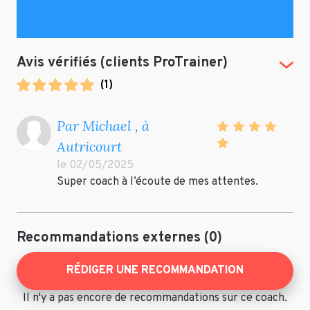
Avis vérifiés (clients ProTrainer)
(Tog
(
1
)
Par Michael , à
Autricourt
le 02/05/2025
Super coach à l’écoute de mes attentes.
Recommandations externes (0)
RÉDIGER UNE RECOMMANDATION
Il n'y a pas encore de recommandations sur ce coach.