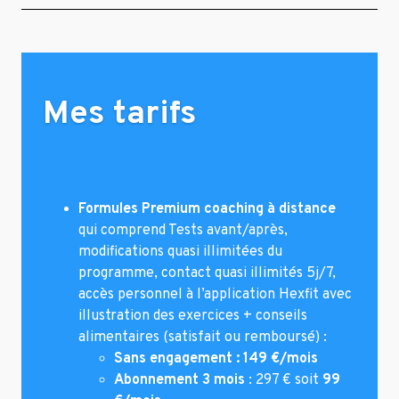
Mes tarifs
Formules Premium coaching à distance
qui comprend Tests avant/après,
modifications quasi illimitées du
programme, contact quasi illimités 5j/7,
accès personnel à l’application Hexfit avec
illustration des exercices + conseils
alimentaires (satisfait ou remboursé) :
Sans engagement : 149 €/mois
Abonnement 3 mois
: 297 € soit
99