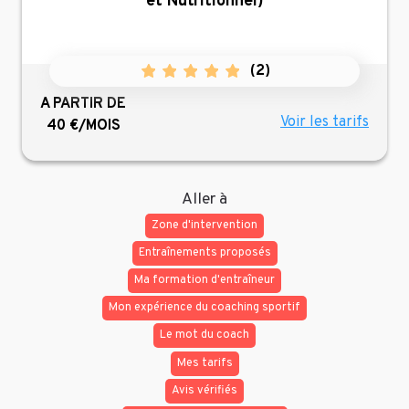
et Nutritionnel)
(
2
)
A PARTIR DE
Voir les tarifs
40 €/MOIS
Aller à
Zone d'intervention
Entraînements proposés
Ma formation d'entraîneur
Mon expérience du coaching sportif
Le mot du coach
Mes tarifs
Avis vérifiés