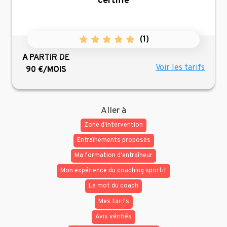
certifié
(
1
)
A PARTIR DE
Voir les tarifs
90 €/MOIS
Aller à
Zone d'intervention
Entraînements proposés
Ma formation d'entraîneur
Mon expérience du coaching sportif
Le mot du coach
Mes tarifs
Avis vérifiés