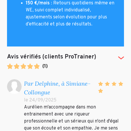
150 €/mois
: Retours quotidiens même en
WE, suivi complet individualisé,
ajustements selon évolution pour plus
d’efficacité et plus de résultats.
Avis vérifiés (clients ProTrainer)
(Tog
(
1
)
Par Delphine, à Simiane-
Collongue
le 24/09/2025
Aurélien m'accompagne dans mon
entrainement avec une rigueur
professionnelle et un sérieux qui n'ont d'égal
que son écoute et son empathie. Je me sens