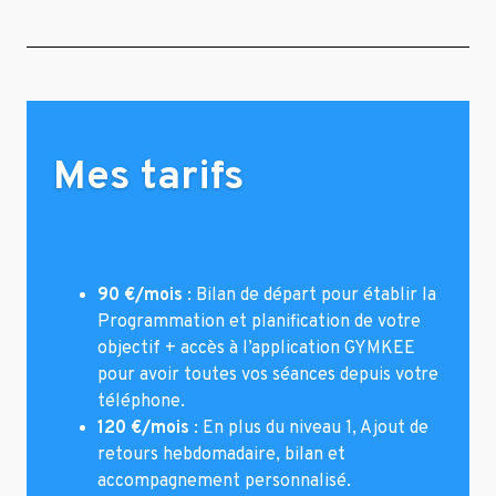
Mes tarifs
90 €/mois
: Bilan de départ pour établir la
Programmation et planification de votre
objectif + accès à l’application GYMKEE
pour avoir toutes vos séances depuis votre
téléphone.
120 €/mois
: En plus du niveau 1, Ajout de
retours hebdomadaire, bilan et
accompagnement personnalisé.