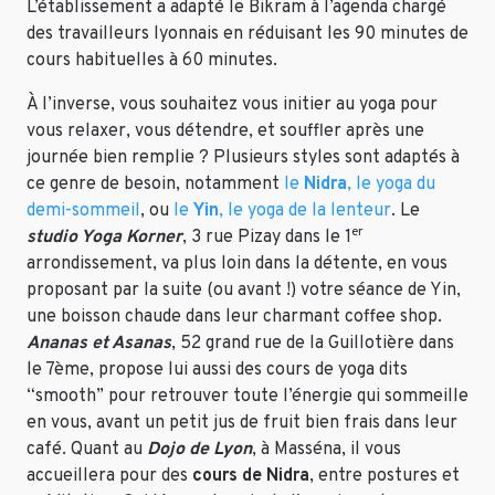
L’établissement a adapté le Bikram à l’agenda chargé
des travailleurs lyonnais en réduisant les 90 minutes de
cours habituelles à 60 minutes.
À l’inverse, vous souhaitez vous initier au yoga pour
vous relaxer, vous détendre, et souffler après une
journée bien remplie ? Plusieurs styles sont adaptés à
ce genre de besoin, notamment
le
Nidra
, le yoga du
demi-sommeil
, ou
le
Yin
, le yoga de la lenteur
. Le
er
studio Yoga Korner
, 3 rue Pizay dans le 1
arrondissement, va plus loin dans la détente, en vous
proposant par la suite (ou avant !) votre séance de Yin,
une boisson chaude dans leur charmant coffee shop.
Ananas et Asanas
, 52 grand rue de la Guillotière dans
le 7ème, propose lui aussi des cours de yoga dits
“smooth” pour retrouver toute l’énergie qui sommeille
en vous, avant un petit jus de fruit bien frais dans leur
café. Quant au
Dojo de Lyon
, à Masséna, il vous
accueillera pour des
cours de Nidra
, entre postures et