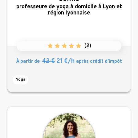
,
professeure de yoga à domicile à Lyon et
région lyonnaise
(
2
)
42 €
21 €/h
À partir de
après crédit d’impôt
Yoga