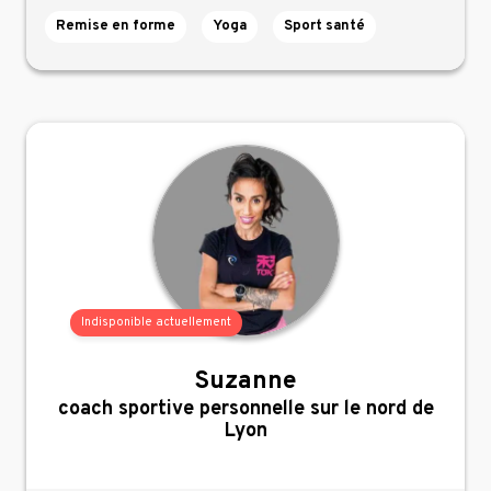
Remise en forme
Yoga
Sport santé
Indisponible actuellement
Suzanne
,
coach sportive personnelle sur le nord de
Lyon