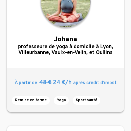
Johana
,
professeure de yoga à domicile à Lyon,
Villeurbanne, Vaulx-en-Velin, et Oullins
48 €
24 €/h
À partir de
après crédit d’impôt
Remise en forme
Yoga
Sport santé