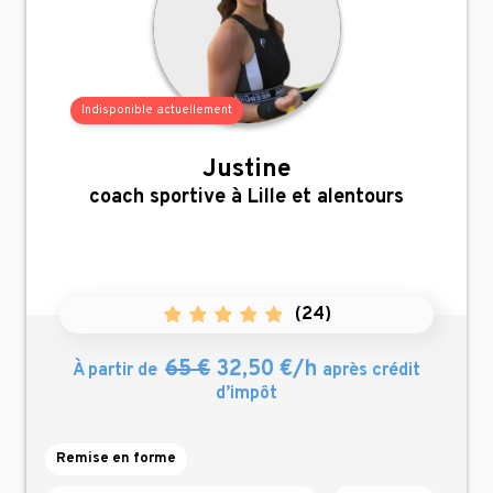
Indisponible actuellement
Justine
,
coach sportive à Lille et alentours
(
24
)
65 €
32,50 €/h
À partir de
après crédit
d’impôt
Remise en forme