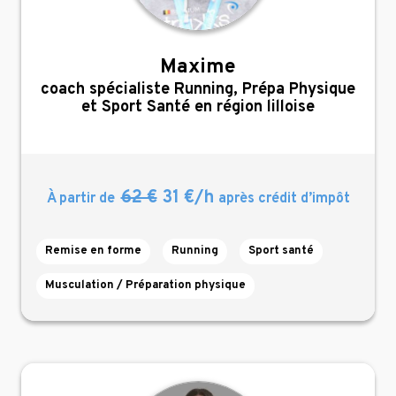
Maxime
,
coach spécialiste Running, Prépa Physique
et Sport Santé en région lilloise
62 €
31 €/h
À partir de
après crédit d’impôt
Remise en forme
Running
Sport santé
Musculation / Préparation physique