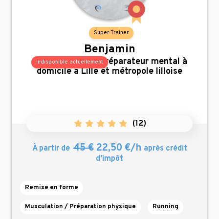
Super Trainer
Benjamin
,
coach sportif et préparateur mental à
Indisponible actuellement
domicile à Lille et métropole lilloise
(
12
)
45 €
22,50 €/h
À partir de
après crédit
d’impôt
Remise en forme
Musculation / Préparation physique
Running