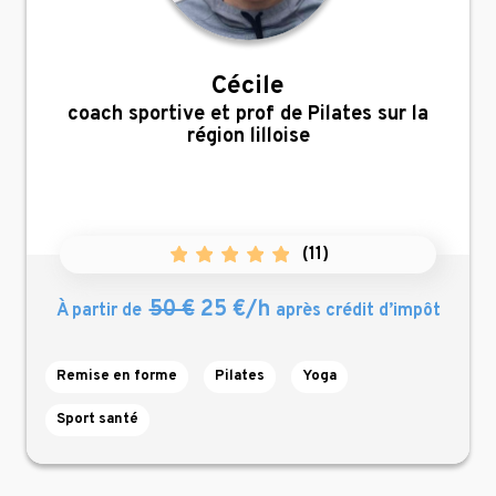
Cécile
,
coach sportive et prof de Pilates sur la
région lilloise
(
11
)
50 €
25 €/h
À partir de
après crédit d’impôt
Remise en forme
Pilates
Yoga
Sport santé