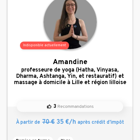
Indisponible actuellement
Amandine
,
professeure de yoga (Hatha, Vinyasa,
Dharma, Ashtanga, Yin, et restauratif) et
massage à domicile à Lille et région lilloise
3
Recommandations
70 €
35 €/h
À partir de
après crédit d’impôt