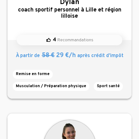
Dylan
,
coach sportif personnel à Lille et région
lilloise
4
Recommandations
58 €
29 €/h
À partir de
après crédit d’impôt
Remise en forme
Musculation / Préparation physique
Sport santé