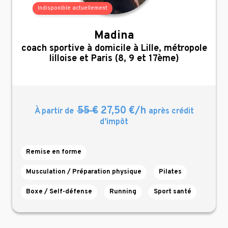
Indisponible actuellement
Madina
,
coach sportive à domicile à Lille, métropole
lilloise et Paris (8, 9 et 17ème)
55 €
27,50 €/h
À partir de
après crédit
d’impôt
Remise en forme
Musculation / Préparation physique
Pilates
Boxe / Self-défense
Running
Sport santé