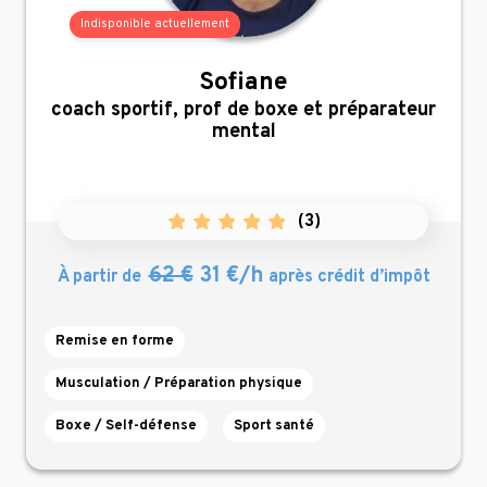
Indisponible actuellement
Sofiane
,
coach sportif, prof de boxe et préparateur
mental
(
3
)
62 €
31 €/h
À partir de
après crédit d’impôt
Remise en forme
Musculation / Préparation physique
Boxe / Self-défense
Sport santé