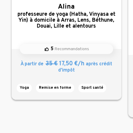
Alina
,
professeure de yoga (Hatha, Vinyasa et
Yin) à domicile à Arras, Lens, Béthune,
Douai, Lille et alentours
5
Recommandations
35 €
17,50 €/h
À partir de
après crédit
d’impôt
Yoga
Remise en forme
Sport santé