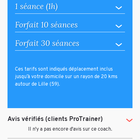
1 séance (1h)
Forfait 10 séances
Forfait 30 séances
Ces tarifs sont indiqués déplacement inclus
jusqu’à votre domicile sur un rayon de 20 kms
autour de Lille (59).
Avis vérifiés (clients ProTrainer)
(Tog
Il n'y a pas encore d'avis sur ce coach.