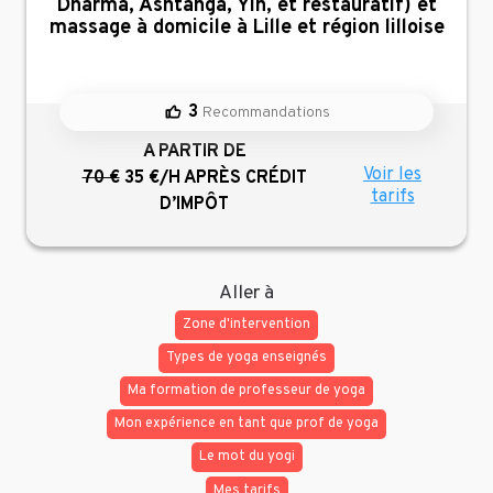
Dharma, Ashtanga, Yin, et restauratif) et
massage à domicile à Lille et région lilloise
3
Recommandations
A PARTIR DE
Voir les
70 €
35 €/H
APRÈS CRÉDIT
tarifs
D’IMPÔT
Aller à
Zone d'intervention
Types de yoga enseignés
Ma formation de professeur de yoga
Mon expérience en tant que prof de yoga
Le mot du yogi
Mes tarifs