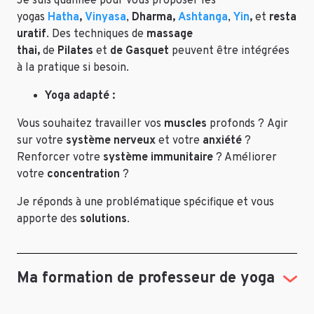
Je suis qualifiée pour vous proposer les
yogas
Hatha
,
Vinyasa
,
Dharma,
Ashtanga
,
Yin
,
et
resta
uratif
. Des techniques de
massage
thai,
de
Pilates
et
de Gasquet
peuvent être intégrées
à la pratique si besoin.
Yoga adapté :
Vous souhaitez travailler vos
muscles
profonds ? Agir
sur votre
système nerveux
et votre
anxiété
?
Renforcer votre
système immunitaire
? Améliorer
votre
concentration
?
Je réponds à une problématique spécifique et vous
apporte des
solutions
.
Ma formation de professeur de yoga