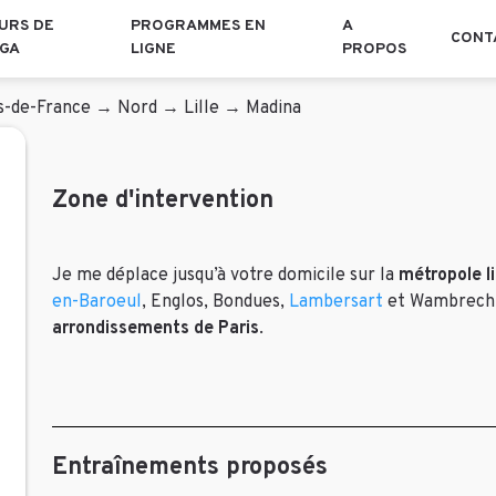
URS DE
PROGRAMMES EN
A
CONT
GA
LIGNE
PROPOS
s-de-France
→
Nord
→
Lille
→
Madina
Zone d'intervention
Je me déplace jusqu’à votre domicile sur la
métropole li
en-Baroeul
, Englos, Bondues,
Lambersart
et Wambrechie
arrondissements de Paris
.
Entraînements proposés