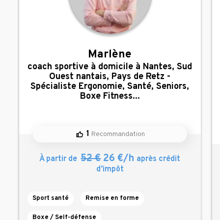
Marlène
,
coach sportive à domicile à Nantes, Sud
Ouest nantais, Pays de Retz -
Spécialiste Ergonomie, Santé, Seniors,
Boxe Fitness...
1
Recommandation
52 €
26 €/h
À partir de
après crédit
d’impôt
Sport santé
Remise en forme
Boxe / Self-défense