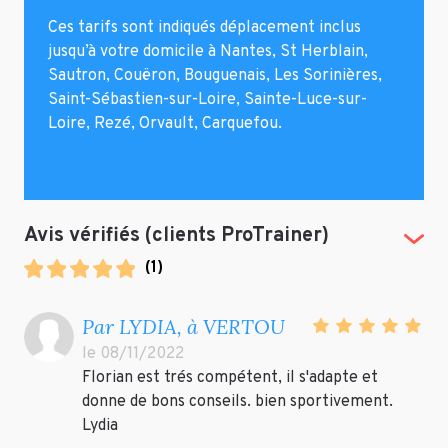
Ces tarifs sont indiqués déplacement inclus
jusqu’à votre domicile à Nantes, St Herblain,
Sautron, Couëron, Bouguenais, Les Sorinières,
Saint-Sébastien-sur-Loire, Sainte-Luce-sur-
Loire, Rezé, Orvault, Carquefou.
Avis vérifiés (clients ProTrainer)
(Tog
(
1
)
Par LYDIA, à VERTOU
le 08/11/2022
Florian est trés compétent, il s'adapte et
donne de bons conseils. bien sportivement.
Lydia