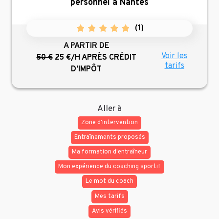
personnel à Nantes
(
1
)
A PARTIR DE
Voir les
50 €
25 €/H
APRÈS CRÉDIT
tarifs
D’IMPÔT
Aller à
Zone d'intervention
Entraînements proposés
Ma formation d'entraîneur
Mon expérience du coaching sportif
Le mot du coach
Mes tarifs
Avis vérifiés