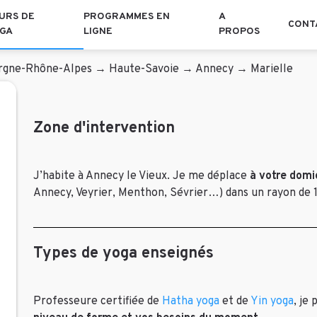
URS DE
PROGRAMMES EN
A
CONT
GA
LIGNE
PROPOS
rgne-Rhône-Alpes
→
Haute-Savoie
→
Annecy
→
Marielle
Zone d'intervention
J’habite à Annecy le Vieux. Je me déplace
à votre domic
Annecy, Veyrier, Menthon, Sévrier…) dans un rayon de 
Types de yoga enseignés
Professeure certifiée de
Hatha yoga
et de
Yin yoga
, je