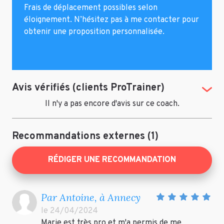
Frais de déplacement possibles selon
éloignement. N’hésitez pas à me contacter pour
obtenir une proposition personnalisée.
Avis vérifiés (clients ProTrainer)
(Tog
Il n'y a pas encore d'avis sur ce coach.
Recommandations externes (1)
RÉDIGER UNE RECOMMANDATION
Par Antoine, à Annecy
le 24/04/2024
Marie est très pro et m'a permis de me