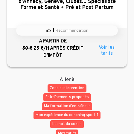
d'Annecy, Genève, Cluses... Spécialiste
Forme et Santé + Pré et Post Partum
1
Recommandation
A PARTIR DE
Voir les
50 €
25 €/H
APRÈS CRÉDIT
tarifs
D’IMPÔT
Aller à
Zone d'intervention
Entraînements proposés
Ma formation d'entraîneur
Mon expérience du coaching sportif
Le mot du coach
Mes tarifs