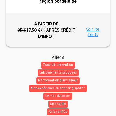
région bordelaise
A PARTIR DE
Voir les
35 €
17,50 €/H
APRÈS CRÉDIT
tarifs
D’IMPÔT
Aller à
Zone d'intervention
Entraînements proposés
Ma formation d'entraîneur
Mon expérience du coaching sportif
Le mot du coach
Mes tarifs
Avis vérifiés