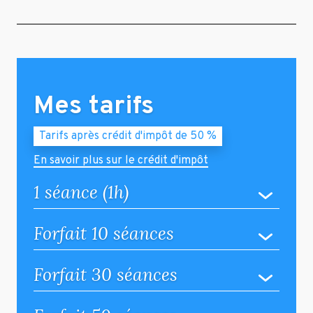
Mes tarifs
Tarifs après crédit d'impôt de 50 %
En savoir plus sur le crédit d'impôt
1 séance (1h)
Forfait 10 séances
Forfait 30 séances