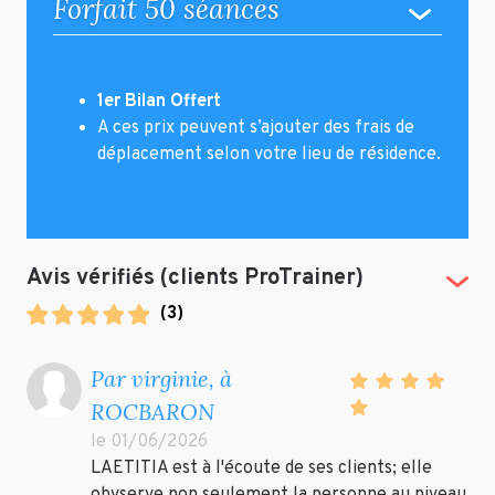
Forfait 50 séances
1er Bilan Offert
A ces prix peuvent s’ajouter des frais de
déplacement selon votre lieu de résidence.
Avis vérifiés (clients ProTrainer)
(Tog
(
3
)
Par virginie, à
ROCBARON
le 01/06/2026
LAETITIA est à l'écoute de ses clients; elle