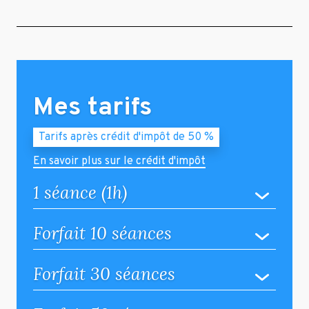
Mes tarifs
Tarifs après crédit d'impôt de 50 %
En savoir plus sur le crédit d'impôt
1 séance (1h)
Forfait 10 séances
Forfait 30 séances