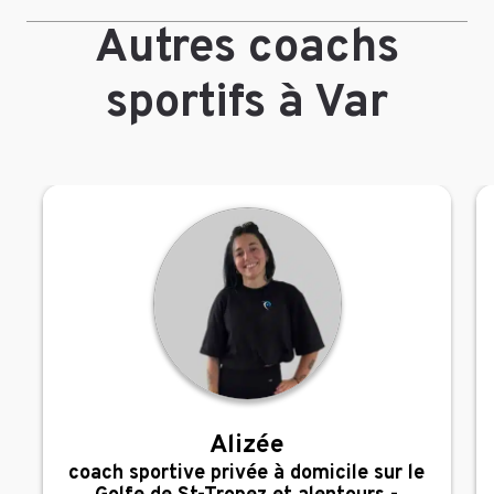
Autres coachs
sportifs à Var
Alizée
,
coach sportive privée à domicile sur le