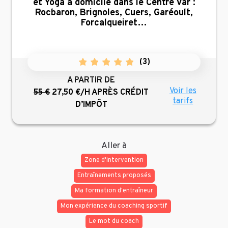
et Yoga à domicile dans le Centre Var :
Rocbaron, Brignoles, Cuers, Garéoult,
Forcalqueiret…
(
3
)
A PARTIR DE
Voir les
55 €
27,50 €/H
APRÈS CRÉDIT
tarifs
D’IMPÔT
Aller à
Zone d'intervention
Entraînements proposés
Ma formation d'entraîneur
Mon expérience du coaching sportif
Le mot du coach