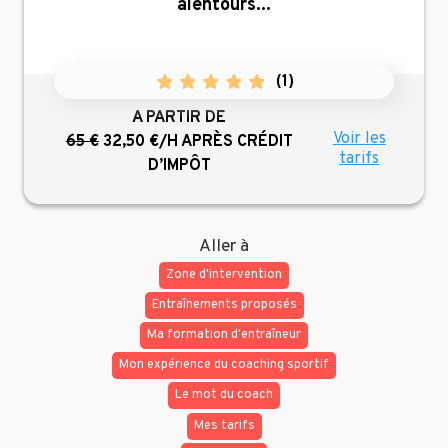
alentours...
(
1
)
A PARTIR DE
Voir les
65 €
32,50 €/H
APRÈS CRÉDIT
tarifs
D’IMPÔT
Aller à
Zone d'intervention
Entraînements proposés
Ma formation d'entraîneur
Mon expérience du coaching sportif
Le mot du coach
Mes tarifs