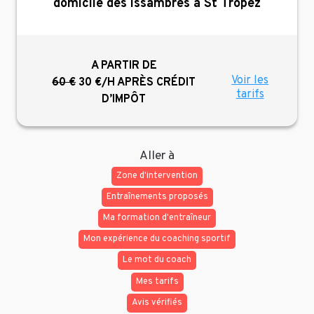
domicile des Issambres à St Tropez
A PARTIR DE
Voir les
60 €
30 €/H
APRÈS CRÉDIT
tarifs
D’IMPÔT
Aller à
Zone d'intervention
Entraînements proposés
Ma formation d'entraîneur
Mon expérience du coaching sportif
Le mot du coach
Mes tarifs
Avis vérifiés