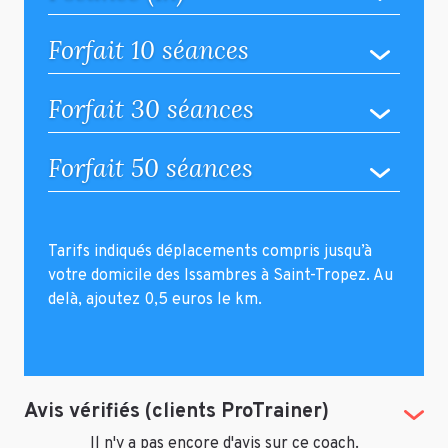
Forfait 10 séances
Forfait 30 séances
Forfait 50 séances
Tarifs indiqués déplacements compris jusqu’à
votre domicile des Issambres à Saint-Tropez. Au
delà, ajoutez 0,5 euros le km.
Avis vérifiés (clients ProTrainer)
(Tog
Il n'y a pas encore d'avis sur ce coach.