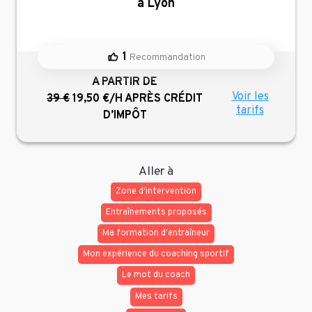
à Lyon
1
Recommandation
A PARTIR DE
Voir les
39 €
19,50 €/H
APRÈS CRÉDIT
tarifs
D’IMPÔT
Aller à
Zone d'intervention
Entraînements proposés
Ma formation d'entraîneur
Mon expérience du coaching sportif
Le mot du coach
Mes tarifs