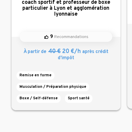
,
coach sportif et professeur de boxe
particulier à Lyon et agglomération
lyonnaise
9
Recommandations
40 €
20 €/h
À partir de
après crédit
d’impôt
Remise en forme
Musculation / Préparation physique
Boxe / Self-défense
Sport santé