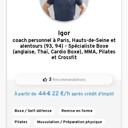
Igor
,
coach personnel à Paris, Hauts-de-Seine et
alentours (93, 94) - Spécialiste Boxe
(anglaise, Thaï, Cardio Boxe), MMA, Pilates
et Crossfit
3
Recommandations
44 €
22 €/h
À partir de
après crédit d’impôt
Boxe / Self-défense
Remise en forme
Pilates
Musculation / Préparation physique