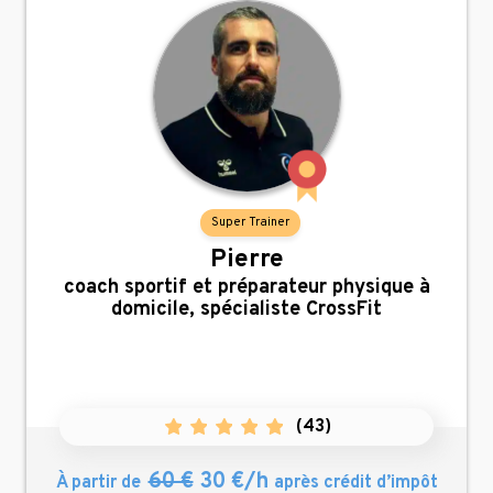
Super Trainer
Pierre
,
coach sportif et préparateur physique à
domicile, spécialiste CrossFit
(
43
)
60 €
30 €/h
À partir de
après crédit d’impôt