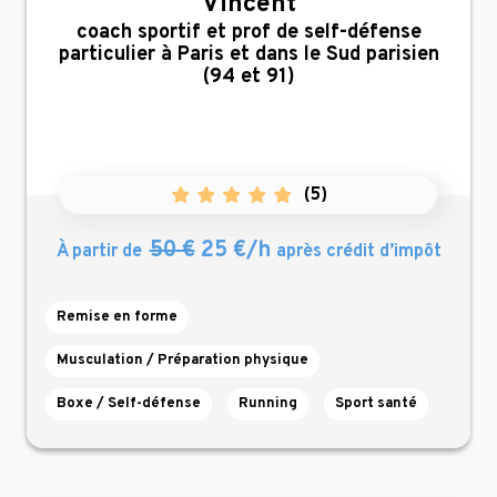
Vincent
,
coach sportif et prof de self-défense
particulier à Paris et dans le Sud parisien
(94 et 91)
(
5
)
50 €
25 €/h
À partir de
après crédit d’impôt
Remise en forme
Musculation / Préparation physique
Boxe / Self-défense
Running
Sport santé