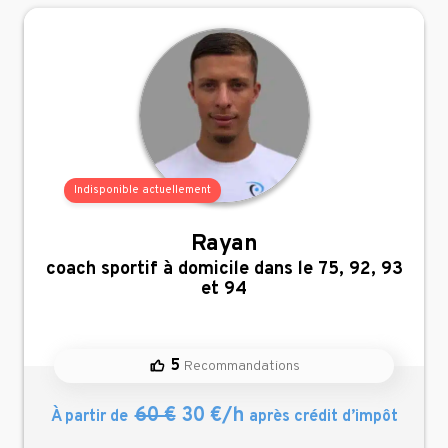
Indisponible actuellement
Rayan
,
coach sportif à domicile dans le 75, 92, 93
et 94
5
Recommandations
60 €
30 €/h
À partir de
après crédit d’impôt