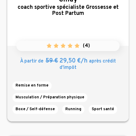
,
coach sportive spécialiste Grossesse et
Post Partum
(
4
)
59 €
29,50 €/h
À partir de
après crédit
d’impôt
Remise en forme
Musculation / Préparation physique
Boxe / Self-défense
Running
Sport santé