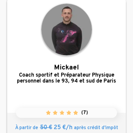
Mickael
,
Coach sportif et Préparateur Physique
personnel dans le 93, 94 et sud de Paris
(
7
)
50 €
25 €/h
À partir de
après crédit d’impôt