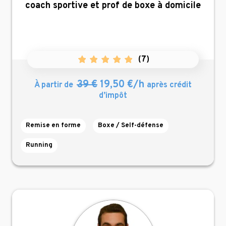
,
coach sportive et prof de boxe à domicile
(
7
)
39 €
19,50 €/h
À partir de
après crédit
d’impôt
Remise en forme
Boxe / Self-défense
Running