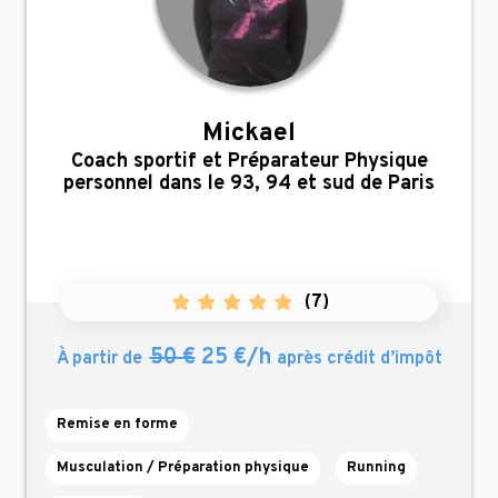
Mickael
,
Coach sportif et Préparateur Physique
personnel dans le 93, 94 et sud de Paris
(
7
)
50 €
25 €/h
À partir de
après crédit d’impôt
Remise en forme
Musculation / Préparation physique
Running