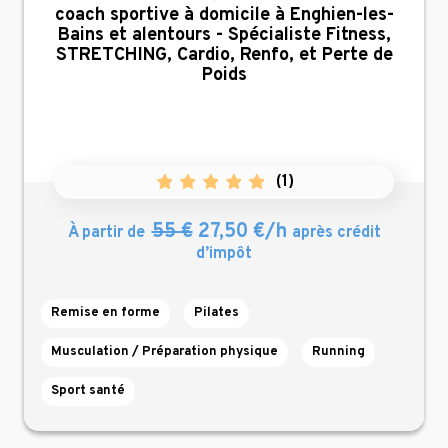
,
coach sportive à domicile à Enghien-les-
Bains et alentours - Spécialiste Fitness,
STRETCHING, Cardio, Renfo, et Perte de
Poids
(
1
)
55 €
27,50 €/h
À partir de
après crédit
d’impôt
Remise en forme
Pilates
Musculation / Préparation physique
Running
Sport santé