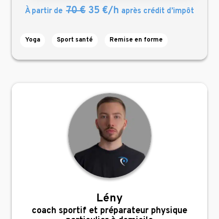
70 €
35 €/h
À partir de
après crédit d’impôt
Yoga
Sport santé
Remise en forme
Lény
,
coach sportif et préparateur physique