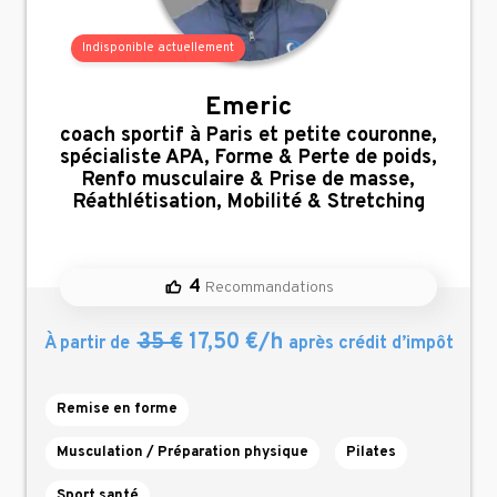
Indisponible actuellement
Emeric
,
coach sportif à Paris et petite couronne,
spécialiste APA, Forme & Perte de poids,
Renfo musculaire & Prise de masse,
Réathlétisation, Mobilité & Stretching
4
Recommandations
35 €
17,50 €/h
À partir de
après crédit d’impôt
Remise en forme
Musculation / Préparation physique
Pilates
Sport santé