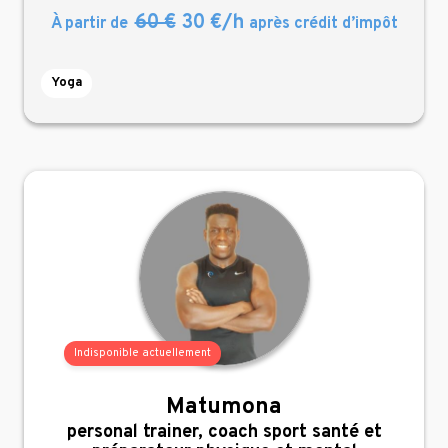
60 €
30 €/h
À partir de
après crédit d’impôt
Yoga
Indisponible actuellement
Matumona
,
personal trainer, coach sport santé et