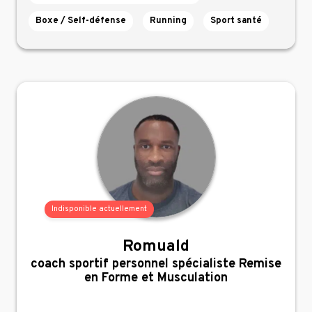
Boxe / Self-défense
Running
Sport santé
Indisponible actuellement
Romuald
,
coach sportif personnel spécialiste Remise
en Forme et Musculation