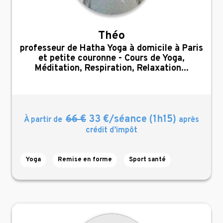
Théo
,
professeur de Hatha Yoga à domicile à Paris
et petite couronne - Cours de Yoga,
Méditation, Respiration, Relaxation...
66 €
33 €/séance (1h15)
À partir de
après
crédit d’impôt
Yoga
Remise en forme
Sport santé