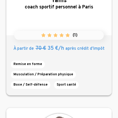
Yanis
,
coach sportif personnel à Paris
(
1
)
70 €
35 €/h
À partir de
après crédit d’impôt
Remise en forme
Musculation / Préparation physique
Boxe / Self-défense
Sport santé