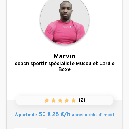
Marvin
,
coach sportif spécialiste Muscu et Cardio
Boxe
(
2
)
50 €
25 €/h
À partir de
après crédit d’impôt