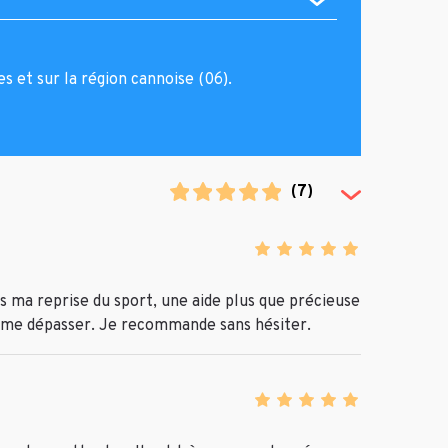
s et sur la région cannoise (06).
(
7
)
(Toggle Revi
 ma reprise du sport, une aide plus que précieuse
e me dépasser. Je recommande sans hésiter.