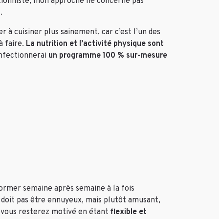
ritionniste, mon approche ne concerne pas
.
r à cuisiner plus sainement, car c’est l’un des
à faire.
La nutrition et l’activité physique sont
onfectionnerai
un programme 100 % sur-mesure
former semaine après semaine à la fois
 doit pas être ennuyeux, mais plutôt amusant,
e vous resterez motivé en étant
flexible et