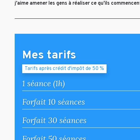
j’aime amener les gens à réaliser ce qu’ils commencen
Mes tarifs
Tarifs après crédit d'impôt de 50 %
1 séance (1h)
Forfait 10 séances
Forfait 30 séances
Forfait 50 séances