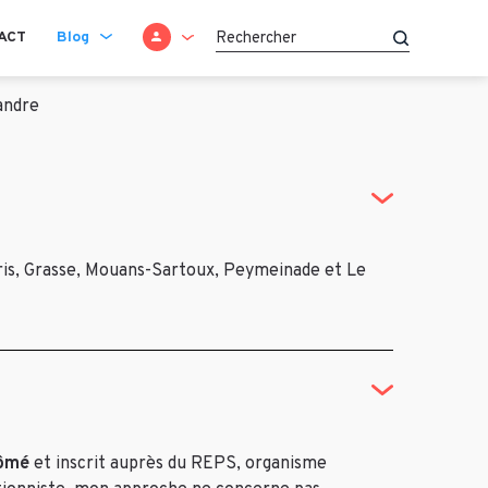
SE CONNECTER
ACT
Blog
Recherche
andre
uris, Grasse, Mouans-Sartoux, Peymeinade et Le
lômé
et inscrit auprès du REPS, organisme