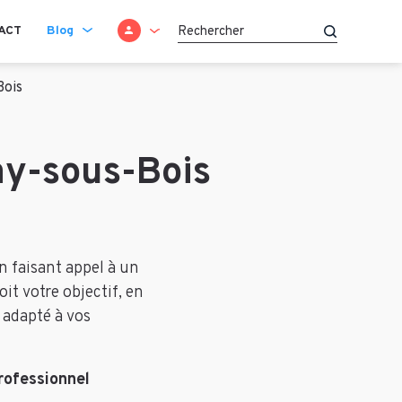
SE CONNECTER
ACT
Blog
Recherche
Bois
ay-sous-Bois
en faisant appel à un
t votre objectif, en
, adapté à vos
rofessionnel