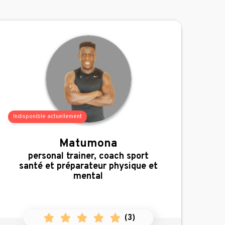
Indisponible actuellement
Matumona
,
personal trainer, coach sport
santé et préparateur physique et
mental
(
3
)