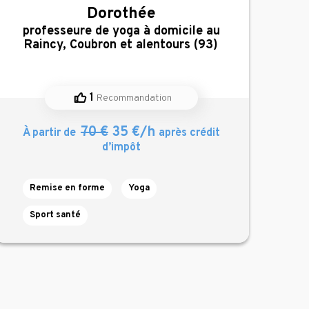
Dorothée
,
professeure de yoga à domicile au
Raincy, Coubron et alentours (93)
1
Recommandation
70 €
35 €/h
À partir de
après crédit
d’impôt
Remise en forme
Yoga
Sport santé