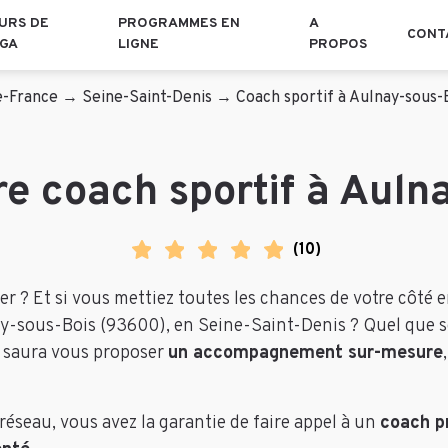
URS DE
PROGRAMMES EN
A
CONT
GA
LIGNE
PROPOS
e-France
→
Seine-Saint-Denis
→
Coach sportif à Aulnay-sous-
re coach sportif à Auln
(
10
)
ver ? Et si vous mettiez toutes les chances de votre côté 
y-sous-Bois (93600), en Seine-Saint-Denis ? Quel que soi
 saura vous proposer
un accompagnement sur-mesure
réseau, vous avez la garantie de faire appel à un
coach p