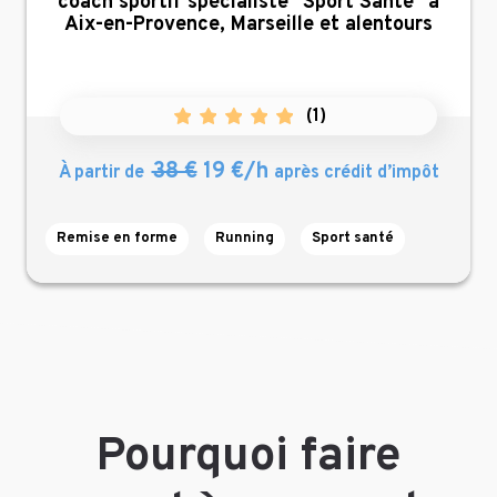
,
coach sportif spécialiste "Sport Santé" à
Aix-en-Provence, Marseille et alentours
(
1
)
38 €
19 €/h
À partir de
après crédit d’impôt
Remise en forme
Running
Sport santé
Pourquoi faire