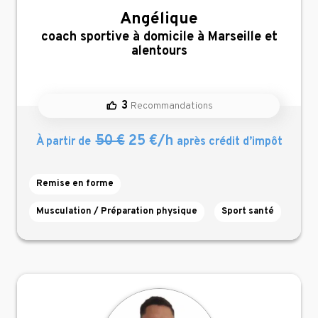
Angélique
,
coach sportive à domicile à Marseille et
alentours
3
Recommandations
50 €
25 €/h
À partir de
après crédit d’impôt
Remise en forme
Musculation / Préparation physique
Sport santé