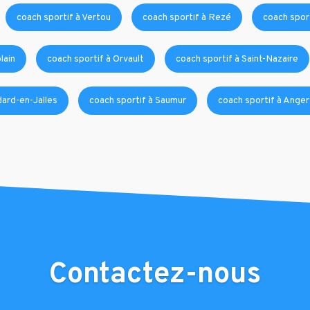
coach sportif à Vertou
coach sportif à Rezé
coach sport
lain
coach sportif à Orvault
coach sportif à Saint-Nazaire
dard-en-Jalles
coach sportif à Saumur
coach sportif à Anger
Contactez-nous