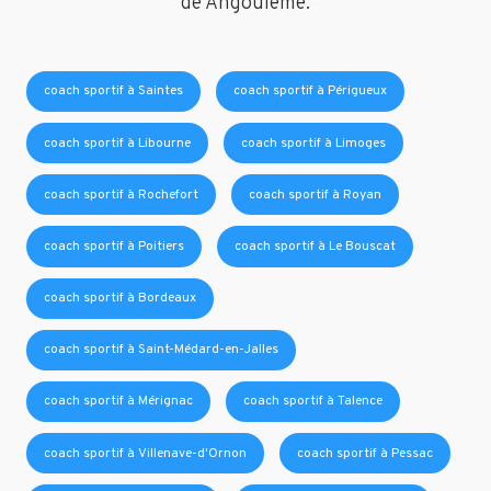
de Angoulême.
coach sportif à Saintes
coach sportif à Périgueux
coach sportif à Libourne
coach sportif à Limoges
coach sportif à Rochefort
coach sportif à Royan
coach sportif à Poitiers
coach sportif à Le Bouscat
coach sportif à Bordeaux
coach sportif à Saint-Médard-en-Jalles
coach sportif à Mérignac
coach sportif à Talence
coach sportif à Villenave-d'Ornon
coach sportif à Pessac