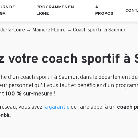
URS DE
PROGRAMMES EN
A
CONT
GA
LIGNE
PROPOS
de-la-Loire
→
Maine-et-Loire
→
Coach sportif à Saumur
z votre coach sportif à
rche d’un coach sportif à Saumur, dans le département du
îneur personnel qu’il vous faut et bénéficiez d’un progra
nt
100 % sur-mesure
!
 réseau, vous avez
la garantie
de faire appel à un
coach p
nté.