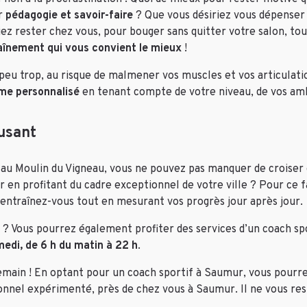
er
pédagogie et savoir-faire
? Que vous désiriez vous dépenser d
 rester chez vous, pour bouger sans quitter votre salon, tous 
raînement qui vous convient le mieux
!
 peu trop, au risque de malmener vos
muscles
et vos articulat
me personnalisé
en tenant compte de votre niveau, de vos ambit
usant
au Moulin du Vigneau, vous ne pouvez pas manquer de croiser
r en profitant du cadre exceptionnel de votre ville ? Pour ce fa
entraînez-vous tout en mesurant vos progrès jour après jour.
 ? Vous pourrez également profiter des services d’un coach sp
medi, de 6 h du matin à 22 h
.
main ! En optant pour un coach sportif à Saumur, vous pourrez
nel expérimenté, près de chez vous à Saumur. Il ne vous reste