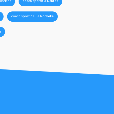
ubriant
coach sportif à Nantes
coach sportif à La Rochelle
n