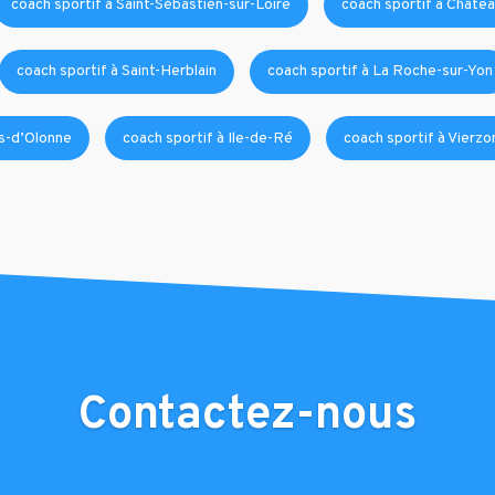
coach sportif à Saint-Sébastien-sur-Loire
coach sportif à Châtea
coach sportif à Saint-Herblain
coach sportif à La Roche-sur-Yon
es-d’Olonne
coach sportif à Ile-de-Ré
coach sportif à Vierzo
Contactez-nous