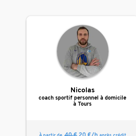
Nicolas
,
coach sportif personnel à domicile
à Tours
40 €
20 €/h
À partir de
après crédit