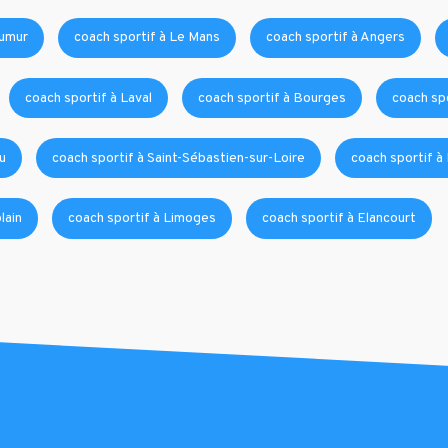
aumur
coach sportif à Le Mans
coach sportif à Angers
coach sportif à Laval
coach sportif à Bourges
coach sp
u
coach sportif à Saint-Sébastien-sur-Loire
coach sportif à
lain
coach sportif à Limoges
coach sportif à Elancourt