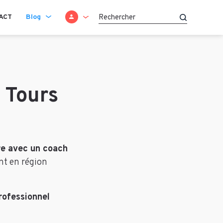
SE CONNECTER
ACT
Blog
Recherche
à Tours
e avec un coach
ent en région
rofessionnel