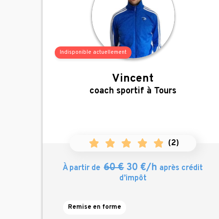
Indisponible actuellement
Vincent
,
coach sportif à Tours
(
2
)
60 €
30 €/h
À partir de
après crédit
d’impôt
Remise en forme