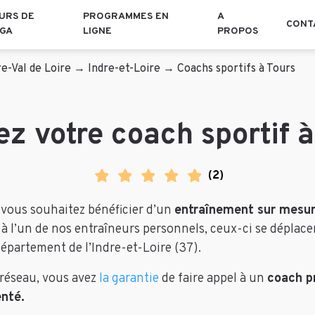
URS DE
PROGRAMMES EN
A
CONT
GA
LIGNE
PROPOS
e-Val de Loire
→
Indre-et-Loire
→
Coachs sportifs à Tours
z votre coach sportif 
(
2
)
t vous souhaitez bénéficier d’un
entraînement sur mesur
 à l’un de nos entraîneurs personnels, ceux-ci se déplac
département de l’Indre-et-Loire (37).
 réseau, vous avez
la garantie
de faire appel à un
coach p
nté.