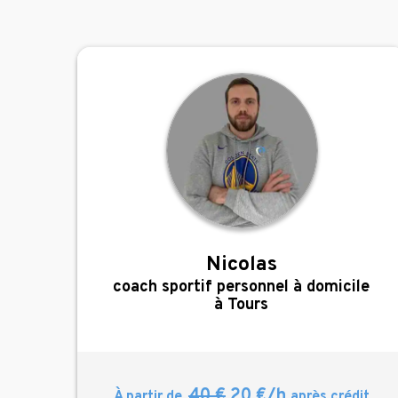
Nicolas
,
coach sportif personnel à domicile
à Tours
40 €
20 €/h
À partir de
après crédit