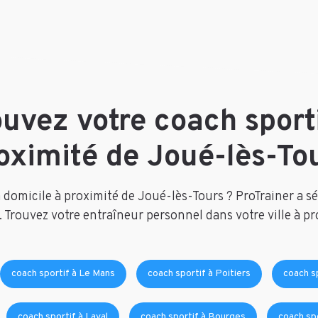
ouvez votre coach sporti
oximité de Joué-lès-To
domicile à proximité de Joué-lès-Tours ? ProTrainer a sé
 Trouvez votre entraîneur personnel dans votre ville à p
coach sportif à Le Mans
coach sportif à Poitiers
coach s
coach sportif à Laval
coach sportif à Bourges
coach sp