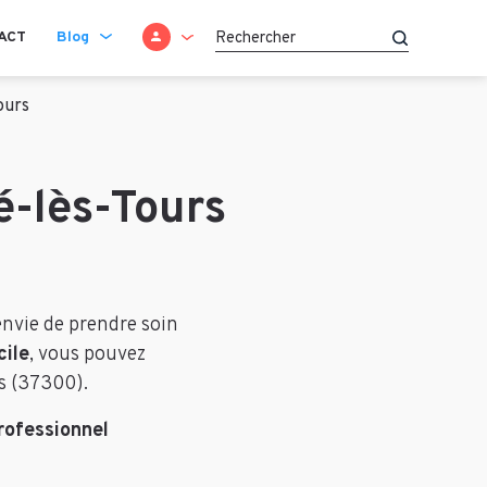
SE CONNECTER
ACT
Blog
Recherche
ours
é-lès-Tours
nvie de prendre soin
cile
, vous pouvez
rs (37300).
rofessionnel