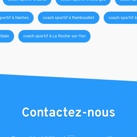
portif à Nantes
coach sportif à Rambouillet
coach sportif 
blain
coach sportif à La Roche-sur-Yon
Contactez-nous