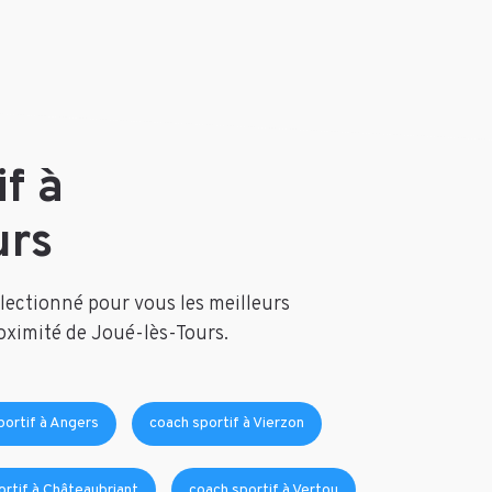
f à
urs
lectionné pour vous les meilleurs
roximité de Joué-lès-Tours.
portif à Angers
coach sportif à Vierzon
ortif à Châteaubriant
coach sportif à Vertou