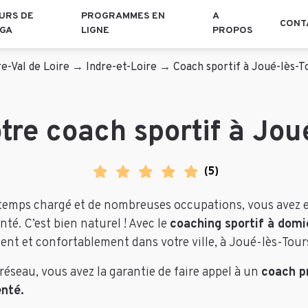
URS DE
PROGRAMMES EN
A
CONT
GA
LIGNE
PROPOS
e-Val de Loire
→
Indre-et-Loire
→
Coach sportif à Joué-lès-T
tre coach sportif à Jou
(
5
)
temps chargé et de nombreuses occupations, vous avez e
nté. C’est bien naturel ! Avec le
coaching sportif à domi
ment et confortablement dans votre ville, à Joué-lès-Tou
réseau, vous avez la garantie de faire appel à un
coach p
nté.