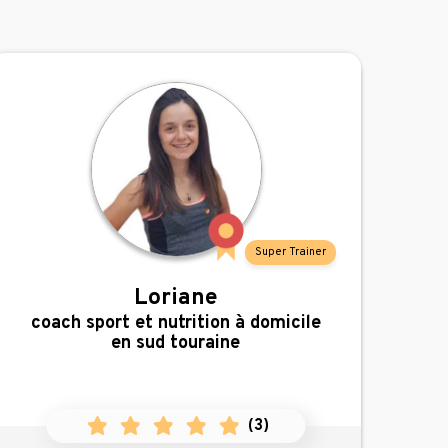
Super Trainer
Loriane
,
coach sport et nutrition à domicile
en sud touraine
(
3
)