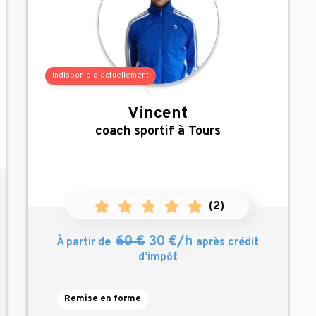
Indisponible actuellement
Vincent
,
coach sportif à Tours
(
2
)
60 €
30 €/h
À partir de
après crédit
d’impôt
Remise en forme