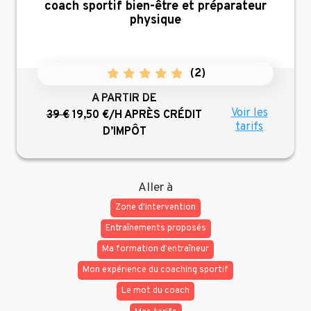
coach sportif bien-être et préparateur
physique
(
2
)
A PARTIR DE
Voir les
39 €
19,50 €/H
APRÈS CRÉDIT
tarifs
D’IMPÔT
Aller à
Zone d'intervention
Entraînements proposés
Ma formation d'entraîneur
Mon expérience du coaching sportif
Le mot du coach