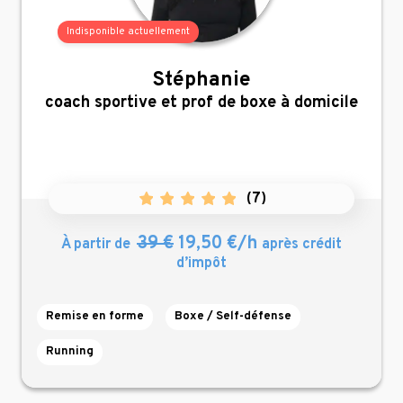
Indisponible actuellement
Stéphanie
,
coach sportive et prof de boxe à domicile
(
7
)
39 €
19,50 €/h
À partir de
après crédit
d’impôt
Remise en forme
Boxe / Self-défense
Running