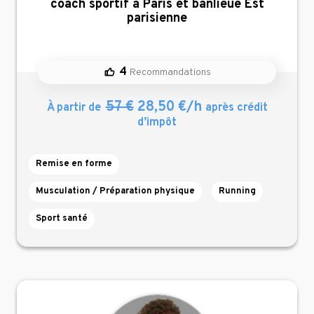
,
coach sportif à Paris et banlieue Est
parisienne
4
Recommandations
57 €
28,50 €/h
À partir de
après crédit
d’impôt
Remise en forme
Musculation / Préparation physique
Running
Sport santé