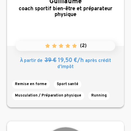
Guillaume
,
coach sportif bien-être et préparateur
physique
(
2
)
39 €
19,50 €/h
À partir de
après crédit
d’impôt
Remise en forme
Sport santé
Musculation / Préparation physique
Running