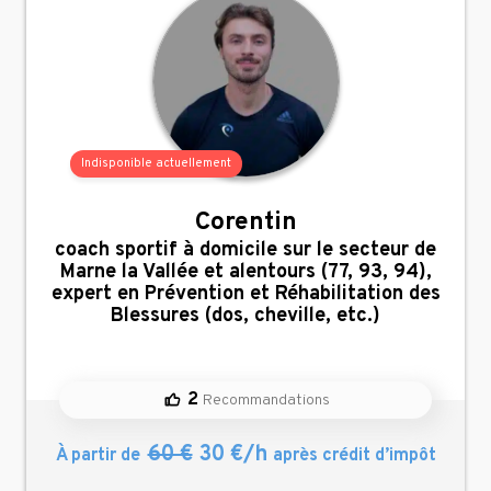
Indisponible actuellement
Corentin
,
coach sportif à domicile sur le secteur de
Marne la Vallée et alentours (77, 93, 94),
expert en Prévention et Réhabilitation des
Blessures (dos, cheville, etc.)
2
Recommandations
60 €
30 €/h
À partir de
après crédit d’impôt