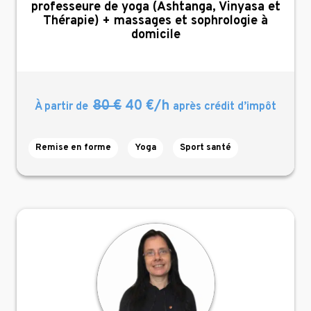
,
professeure de yoga (Ashtanga, Vinyasa et
Thérapie) + massages et sophrologie à
domicile
80 €
40 €/h
À partir de
après crédit d’impôt
Remise en forme
Yoga
Sport santé