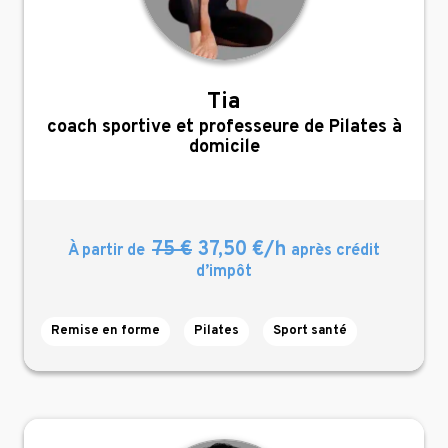
Tia
,
coach sportive et professeure de Pilates à
domicile
75 €
37,50 €/h
À partir de
après crédit
d’impôt
Remise en forme
Pilates
Sport santé