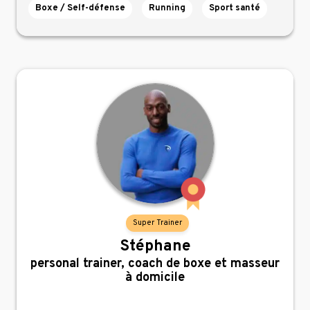
Boxe / Self-défense
Running
Sport santé
Super Trainer
Stéphane
,
personal trainer, coach de boxe et masseur
à domicile