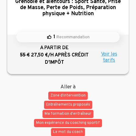
Grenoble et alentours : Sport Santé, Prise
de Masse, Perte de Poids, Préparation
physique + Nutrition
1
Recommandation
A PARTIR DE
Voir les
55 €
27,50 €/H
APRÈS CRÉDIT
tarifs
D’IMPÔT
Aller à
Zone d'intervention
Entraînements proposés
Ma formation d'entraîneur
Mon expérience du coaching sportif
Le mot du coach