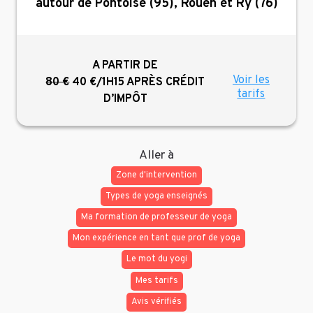
autour de Pontoise (95), Rouen et Ry (76)
A PARTIR DE
Voir les
80 €
40 €/1H15
APRÈS CRÉDIT
tarifs
D’IMPÔT
Aller à
Zone d'intervention
Types de yoga enseignés
Ma formation de professeur de yoga
Mon expérience en tant que prof de yoga
Le mot du yogi
Mes tarifs
Avis vérifiés