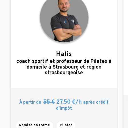
Halis
,
coach sportif et professeur de Pilates à
domicile à Strasbourg et région
strasbourgeoise
55 €
27,50 €/h
À partir de
après crédit
d’impôt
Remise en forme
Pilates