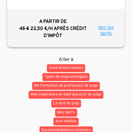
A PARTIR DE
Voir les
45 €
22,50 €/H
APRÈS CRÉDIT
tarifs
D’IMPÔT
Aller à
Zone d'intervention
Types de yoga enseignés
Ma formation de professeur de yoga
Mon expérience en tant que prof de yoga
Le mot du yogi
Mes tarifs
Avis vérifiés
Recommandations externes