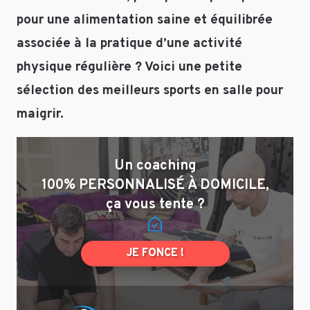
saut
pour une alimentation saine et équilibrée
alterné
associée à la pratique d’une activité
avec
Enregistrer
physique régulière ? Voici une petite
10
mon nom,
secondes
sélection des meilleurs sports en salle pour
mon e-mail et
de
mon site dans
maigrir.
pause
le navigateur
.Est
pour mon
ce
prochain
Un coaching
que
commentaire.
selon
100% PERSONNALISÉ À DOMICILE,
vous
ça vous tente ?
c’est
trop
?
JE FONCE !
Répondre