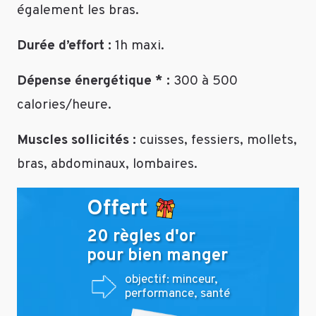
la
également les bras.
maison,
avec
Durée d’effort :
1h maxi.
et
sans
Dépense énergétique * :
300 à 500
matériel,
calories/heure.
programmes
collectifs
en
Muscles sollicités :
cuisses, fessiers, mollets,
salle
bras, abdominaux, lombaires.
et
pour
Offert
finir
avec
20 règles d'or
un
pour bien manger
coach
en
objectif: minceur,
tout
performance, santé
petit