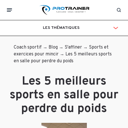
Laisser
lilly
Rec
un
Le
LES THÉMATIQUES
10
commentaire
avril
2018
Votre
Coach sportif
→
Blog
→
S'affiner
→
Sports et
Dans
adresse
exercices pour mincir
→
Les 5 meilleurs sports
votre
e-
en salle pour perdre du poids
article
mail
vous
ne
Les 5 meilleurs
dites
sera
que
pas
sports en salle pour
la
publiée.
corde
Les
perdre du poids
a
champs
sauter
obligatoires
« doit
sont
évité