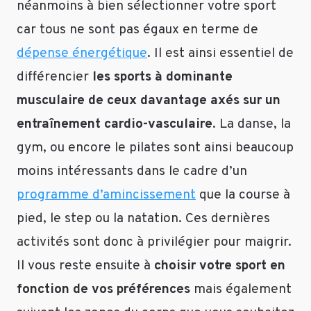
néanmoins à bien sélectionner votre sport
déjà
une
car tous ne sont pas égaux en terme de
bonne
dépense énergétique
. Il est ainsi essentiel de
condition
physique
différencier
les sports à dominante
alors
musculaire de ceux davantage axés sur un
celà
ne
entraînement cardio-vasculaire
. La danse, la
pose
gym, ou encore le pilates sont ainsi beaucoup
pas
moins intéressants dans le cadre d’un
de
problème.
programme d’amincissement
que la course à
Le
pied, le step ou la natation. Ces dernières
risque
est
activités sont donc à privilégier pour maigrir.
de
Il vous reste ensuite à
choisir votre sport en
se
fonction de vos préférences
mais également
faire
mal