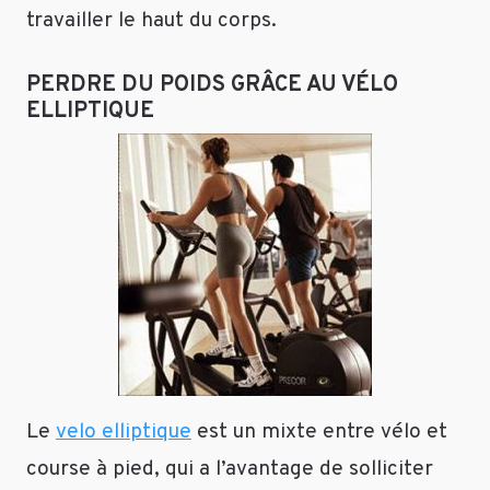
travailler le haut du corps.
Répondre
PERDRE DU POIDS GRÂCE AU VÉLO
Front
ELLIPTIQUE
de
seine
Le
21
juillet
2014
J’ai
essayé
différentes
choses
déjà,
Le
velo elliptique
est un mixte entre vélo et
sport
course à pied, qui a l’avantage de solliciter
à