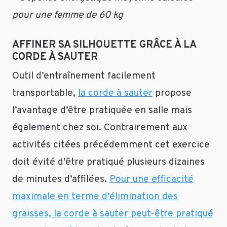
mieux
pour une femme de 60 kg
que
de
AFFINER SA SILHOUETTE GRÂCE À LA
faire
CORDE À SAUTER
appel
à
Outil d’entraînement facilement
un
transportable,
la corde à sauter
propose
coach
sportif
l’avantage d’être pratiquée en salle mais
afin
également chez soi. Contrairement aux
de
cibler
activités citées précédemment cet exercice
au
doit évité d’être pratiqué plusieurs dizaines
mieux
de minutes d’affilées.
Pour une efficacité
ses
objectifs
maximale en terme d’élimination des
et
graisses, la corde à sauter peut-être pratiqué
ainsi