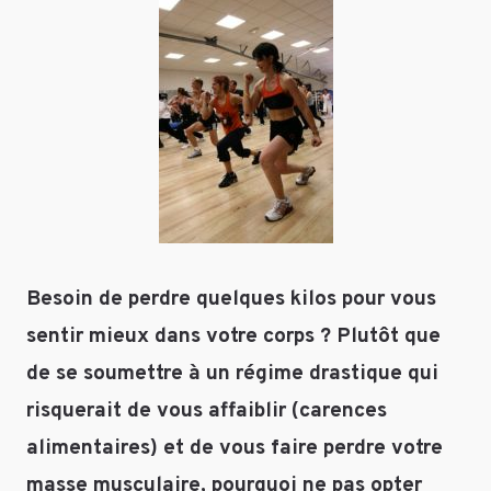
indiqués
d’être
avec
pratiqué
*
plusieurs
dizaines
Commentaire
*
de
minutes
d’affilées »
…
J’en
fait
pendant
Besoin de perdre quelques kilos pour vous
trente
minutes
sentir mieux dans votre corps ?
Plutôt que
Nom
*
a
de se soumettre à un régime drastique qui
raison
risquerait de vous affaiblir (carences
de
E-mail
*
deux
alimentaires) et de vous faire perdre votre
minutes
masse musculaire, pourquoi ne pas opter
Site web
de