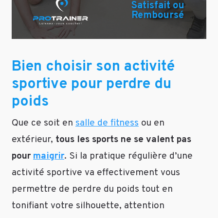
Personal
Satisfait ou
Remboursé
Sport
Trainer
Le
10
Bien choisir son activité
avril
sportive pour perdre du
2018
Bonjour
poids
Lilly,
Que ce soit en
salle de fitness
ou en
Si
extérieur,
tous les sports ne se valent pas
vous
n’avez
pour
maigrir
. Si la pratique régulière d’une
pas
activité sportive va effectivement vous
de
surpoids
permettre de perdre du poids tout en
important
tonifiant votre silhouette, attention
et