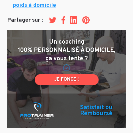
poids à domicile
Partager sur :
Twitter
Facebook
LinkedIn
Pinterest
Un coaching
100% PERSONNALISÉ À DOMICILE,
ça vous tente ?
JE FONCE !
Satisfait ou
Remboursé