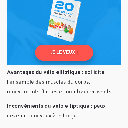
groupe.
Et
bien
c’est
le
dernier
qui
m’a
JE LE VEUX !
donné
le
Avantages du vélo elliptique :
sollicite
plus
de
l’ensemble des muscles du corps,
satisfaction
mouvements fluides et non traumatisants.
et
de
Inconvénients du vélo elliptique :
peux
résultats.
Après
devenir ennuyeux à la longue.
c’est
à