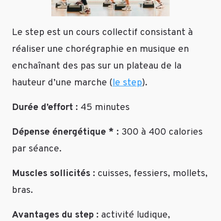
les
différentes
formules,
Le step est un cours collectif consistant à
chacune
réaliser une chorégraphie en musique en
avec
ses
enchaînant des pas sur un plateau de la
avantages
hauteur d’une marche (
le step
).
et
ses
Durée d’effort :
45 minutes
inconvénients.
Finalement
Dépense énergétique * :
300 à 400 calories
je
pense
par séance.
que
le
Muscles sollicités :
cuisses, fessiers, mollets,
mieux
bras.
« pour
moi »
Avantages du step :
activité ludique,
est