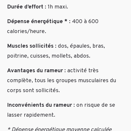
Personnellement
Durée d’effort :
1h maxi.
je
préfère
Dépense énergétique * :
400 à 600
m’entraîner
calories/heure.
en
salle
mais
Muscles sollicités :
dos, épaules, bras,
pas
poitrine, cuisses, mollets, abdos.
forcément
en
Avantages du rameur :
activité très
cours
complète, tous les groupes musculaires du
collectif.
Je
corps sont sollicités.
pense
qu’il
Inconvénients du rameur :
on risque de se
n’y
lasser rapidement.
a
rien
* Dépense énergétique moyenne calculée
de