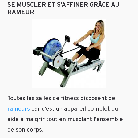
SE MUSCLER ET S’AFFINER GRÂCE AU
chacun
RAMEUR
de
trouver
ce
qui
lui
convient
le
mieux.
Répondre
Toutes les salles de fitness disposent de
tntsport
rameurs
car c’est un appareil complet qui
Le
27
aide à maigrir tout en musclant l’ensemble
janvier
de son corps.
2014