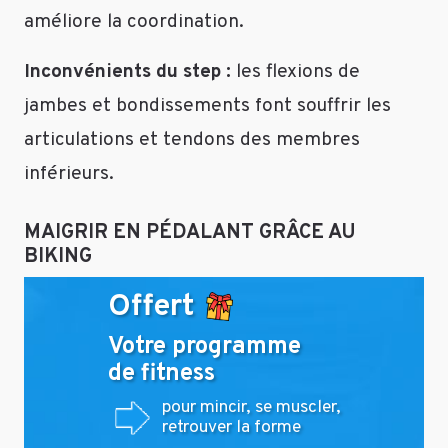
de
améliore la coordination.
faire
un
Inconvénients du step :
les flexions de
mixte
jambes et bondissements font souffrir les
en
articulations et tendons des membres
fonction
des
inférieurs.
périodes
Au
MAIGRIR EN PÉDALANT GRÂCE AU
printemps
BIKING
et
Offert
en
été
Votre programme
:
de fitness
Sport
à
pour mincir, se muscler,
l’extérieur
retrouver la forme
au