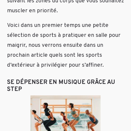
suivant les zones du corps que vous souhaitez
aux
muscler en priorité.
genoux/chevilles/dos.
Répondre
Voici dans un premier temps une petite
sélection de sports à pratiquer en salle pour
maigrir, nous verrons ensuite dans un
Laura
prochain article quels sont les sports
-
d’extérieur à privilégier pour s’affiner.
doctiphrama
Le
SE DÉPENSER EN MUSIQUE GRÂCE AU
20
STEP
mars
2015
Bonjour,
Personnellement
j’ai
testé