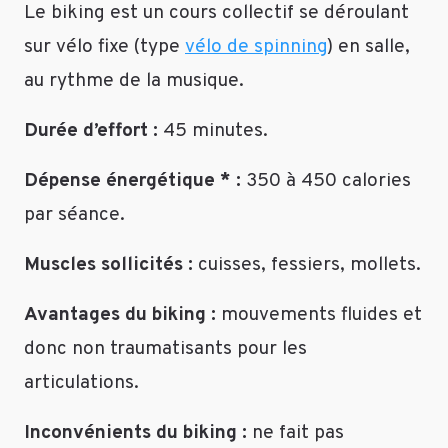
Le biking est un cours collectif se déroulant
En
hivers
sur vélo fixe (type
vélo de spinning
) en salle,
et
au rythme de la musique.
quand
il
Durée d’effort :
45 minutes.
fait
moins
Dépense énergétique * :
350 à 450 calories
beau
:
par séance.
Sport
en
Muscles sollicités :
cuisses, fessiers, mollets.
salle
ou
Avantages du biking :
mouvements fluides et
à
donc non traumatisants pour les
la
maison
articulations.
A
plus
Inconvénients du biking :
ne fait pas