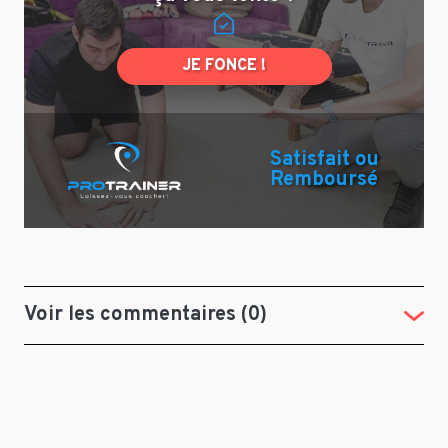
JE FONCE !
Satisfait ou
Remboursé
Voir les commentaires (0)
(Tog