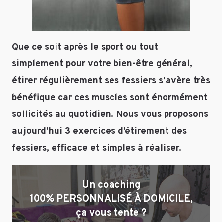
Enregistrer
Que ce soit après le sport ou tout
mon nom,
simplement pour votre bien-être général,
mon e-mail et
mon site dans
étirer régulièrement ses fessiers s’avère très
le navigateur
bénéfique car ces muscles sont énormément
pour mon
prochain
sollicités au quotidien. Nous vous proposons
commentaire.
aujourd’hui 3 exercices d’étirement des
fessiers, efficace et simples à réaliser.
Un coaching
100% PERSONNALISÉ À DOMICILE,
ça vous tente ?