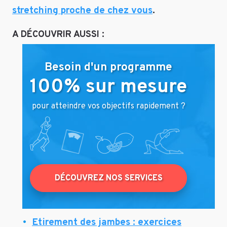
stretching proche de chez vous
.
A DÉCOUVRIR AUSSI :
Besoin d'un programme
100% sur mesure
pour atteindre vos objectifs rapidement ?
DÉCOUVREZ NOS SERVICES
Etirement des jambes : exercices