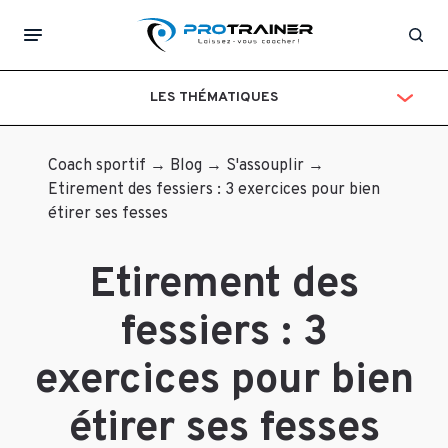
Aucun
Laisser
commentaire
Rec
pour
un
le
LES THÉMATIQUES
moment.
commentaire
Votre
Coach sportif
→
Blog
→
S'assouplir
→
adresse
Etirement des fessiers : 3 exercices pour bien
e-
étirer ses fesses
mail
ne
Etirement des
sera
pas
fessiers : 3
publiée.
Les
exercices pour bien
champs
obligatoires
étirer ses fesses
sont