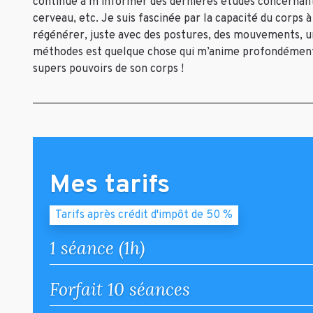
continue à m’informer des dernières études concernant l’
cerveau, etc. Je suis fascinée par la capacité du corps 
régénérer, juste avec des postures, des mouvements, un
méthodes est quelque chose qui m’anime profondément.
supers pouvoirs de son corps !
Mes tarifs
Tarifs après crédit d'impôt de 50 %
1 séance (1h)
Forfait 10 séances