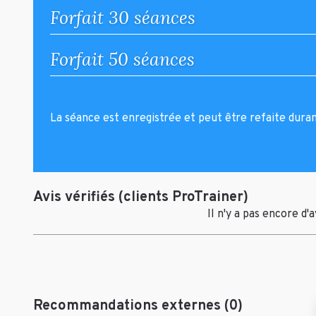
Forfait 30 séances
Forfait 50 séances
La séance est enregistrée et peut être refaite dura
Avis vérifiés (clients ProTrainer)
Il n'y a pas encore d'
Recommandations externes (0)