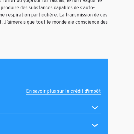
effet du yoga sur les fascias, le nerf vague, le
à produire des substances capables de s’auto-
e respiration particulière. La transmission de ces
 J’aimerais que tout le monde aie conscience des
En savoir plus sur le crédit d'impôt