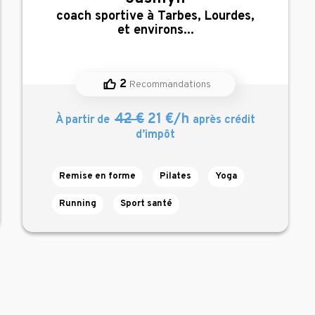
,
coach sportive à Tarbes, Lourdes,
et environs...
2
Recommandations
42 €
21 €/h
À partir de
après crédit
d’impôt
Remise en forme
Pilates
Yoga
Running
Sport santé