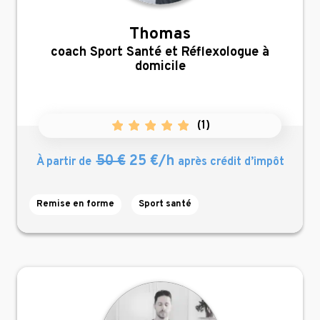
Thomas
,
coach Sport Santé et Réflexologue à
domicile
(
1
)
50 €
25 €/h
À partir de
après crédit d’impôt
Remise en forme
Sport santé