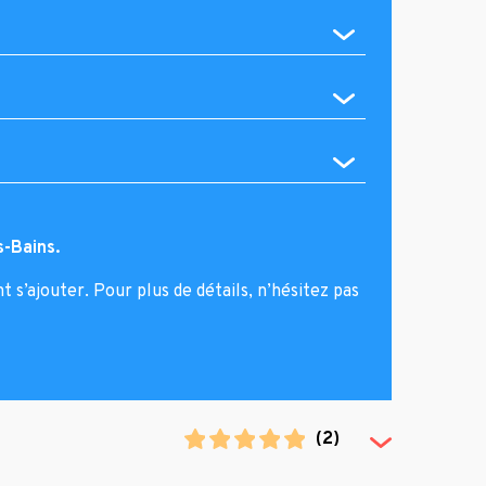
s-Bains.
s’ajouter. Pour plus de détails, n’hésitez pas
(
2
)
(Toggle Revi