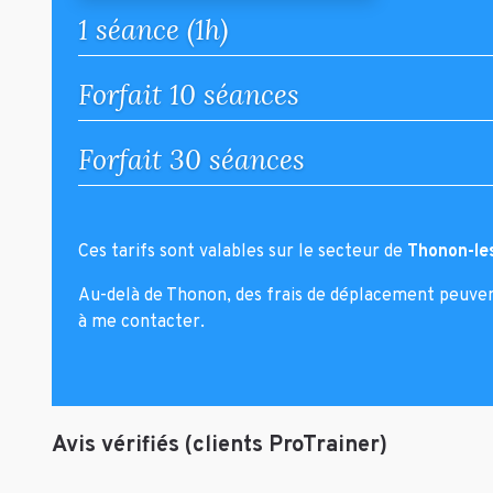
1 séance (1h)
Forfait 10 séances
Forfait 30 séances
Ces tarifs sont valables sur le secteur de
Thonon-le
Au-delà de Thonon, des frais de déplacement peuvent 
à me contacter.
Avis vérifiés (clients ProTrainer)