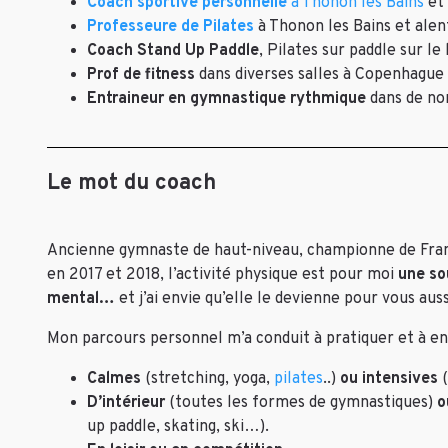
Coach sportive personnelle
à Thonon les Bains
et 
Professeure de Pilates
à Thonon les Bains et alen
Coach Stand Up Paddle
, Pilates sur paddle sur le
Prof de fitness
dans diverses salles à Copenhague 
Entraineur en gymnastique rythmique
dans de no
Le mot du coach
Ancienne gymnaste de haut-niveau, championne de Fran
en 2017 et 2018, l’activité physique est pour moi
une so
mental…
et j’ai envie qu’elle le devienne pour vous auss
Mon parcours personnel m’a conduit à pratiquer et à ens
Calmes
(stretching, yoga,
pilates
..)
ou intensives
(
D’intérieur
(toutes les formes de gymnastiques)
o
up paddle, skating, ski…).