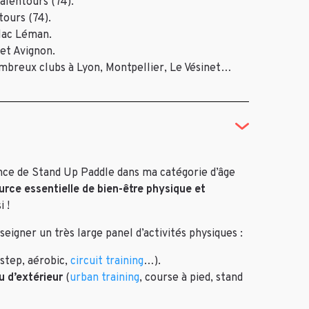
alentours (74).
tours (74).
 lac Léman.
et Avignon.
mbreux clubs à Lyon, Montpellier, Le Vésinet…
ce de Stand Up Paddle dans ma catégorie d’âge
urce essentielle de bien-être physique et
i !
eigner un très large panel d’activités physiques :
step, aérobic,
circuit training
…).
u d’extérieur
(
urban training
, course à pied, stand