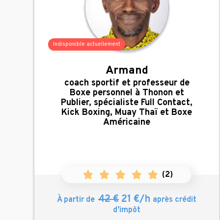
Indisponible actuellement
Armand
,
coach sportif et professeur de
Boxe personnel à Thonon et
Publier, spécialiste Full Contact,
Kick Boxing, Muay Thaï et Boxe
Américaine
(
2
)
42 €
21 €/h
À partir de
après crédit
d’impôt