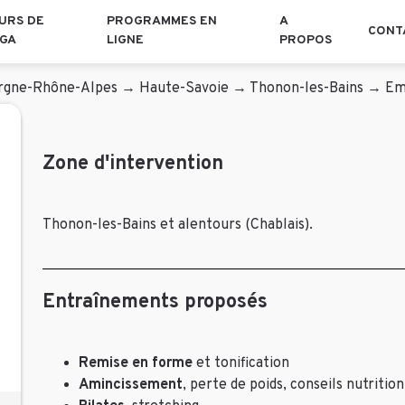
URS DE
PROGRAMMES EN
A
CONT
GA
LIGNE
PROPOS
rgne-Rhône-Alpes
→
Haute-Savoie
→
Thonon-les-Bains
→
Em
Zone d'intervention
Thonon-les-Bains et alentours (Chablais).
Entraînements proposés
Remise en forme
et tonification
Amincissement
, perte de poids, conseils nutritio