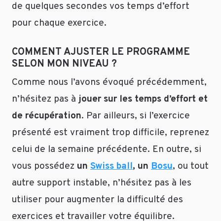
de quelques secondes vos temps d’effort
ce
que
pour chaque exercice.
c’est
vrai
COMMENT AJUSTER LE PROGRAMME
?
SELON MON NIVEAU ?
B-
Comme nous l’avons évoqué précédemment,
Deuxième
souci,
n’hésitez pas à
jouer sur les temps d’effort et
j’ai
de récupération
. Par ailleurs, si l’exercice
une
présenté est vraiment trop difficile, reprenez
petite
poitrine,
celui de la semaine précédente. En outre, si
et
vous possédez
un
Swiss ball
, un
Bosu
, ou tout
je
viens
autre support instable, n’hésitez pas à les
de
utiliser pour augmenter la difficulté des
tomber
exercices et travailler votre équilibre.
sur