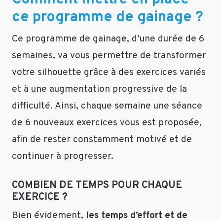
questions
ce programme de gainage ?
qui
m’intriguent.
Ce programme de gainage, d’une durée de 6
A-
semaines, va vous permettre de transformer
Je
votre silhouette grâce à des exercices variés
suis
et à une augmentation progressive de la
maigre,
je
difficulté. Ainsi, chaque semaine une séance
fais
de 6 nouveaux exercices vous est proposée,
40
kg
afin de rester constamment motivé et de
pour
continuer à progresser.
une
taille
COMBIEN DE TEMPS POUR CHAQUE
de
EXERCICE ?
153
cm,
Bien évidement,
les temps d’effort et de
je