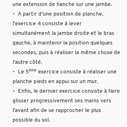
gainage???
une extension de hanche sur une jambe.
car
A partir d’une position de planche,
j’adore
l’exercice 4 consiste à lever
cet
exercice
simultanément la jambe droite et le bras
si
gauche, à maintenir la position quelques
complet
pourtant
secondes, puis à réaliser la même chose de
et
l’autre côté.
pouvant
ème
être
Le 5
exercice consiste à réaliser une
réalisé
planche pieds en appui sur un mur.
chez
Enfin, le dernier exercice consiste à faire
soi
tranquillement
glisser progressivement ses mains vers
et
l’avant afin de se rapprocher le plus
sans
trop
possible du sol.
de