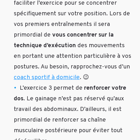
faciliter l’exercice pour se concentrer
possible
d’avoir
spécifiquement sur votre position. Lors de
un
vos premiers entraînements il sera
ventre
primordial de
vous concentrer sur la
plat,
sans
technique d’exécution
des mouvements
risquer
en portant une attention particulière à vos
de
maigrir
postures. Au besoin, rapprochez-vous d’un
encore
coach sportif à domicile
. 😉
plus
?
L’exercice 3 permet de
renforcer votre
dos
. Le gainage n’est pas réservé qu’aux
D-
Est-
travail des abdominaux. D’ailleurs, il est
ce
primordial de renforcer sa chaîne
que
c’est
musculaire postérieure pour éviter tout
faisable