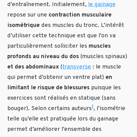
mais
d’entraînement. Initialement,
le gainage
pas
repose sur une
contraction musculaire
de
perdre
isométrique
des muscles du tronc. L’intérêt
de
d’utiliser cette technique est que l’on va
la
particulièrement solliciter les
muscles
graisse.
Pour
profonds au niveau du dos
(muscles spinaux)
continuer
et des abdominaux
(
transverse
: le muscle
à
perdre
qui permet d’obtenir un ventre plat)
en
du
limitant le risque de blessures
puisque les
poids
exercices sont réalisés en statique (sans
tout
en
1
bouger). Selon certains auteurs
, l’isométrie
vous
telle qu’elle est pratiquée lors du gainage
musclant,
privilégiez
permet d’améliorer l’ensemble des
les