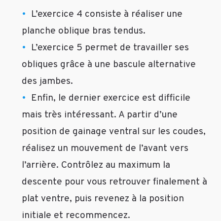
ce
L’exercice 4 consiste à réaliser une
programme
de
planche oblique bras tendus.
gainage
L’exercice 5 permet de travailler ses
sur
obliques grâce à une bascule alternative
6
semaines!
des jambes.
une
Enfin, le dernier exercice est difficile
question
après
mais très intéressant. A partir d’une
l’avoir
position de gainage ventral sur les coudes,
réalisé
réalisez un mouvement de l’avant vers
complétement
sans
l’arrière. Contrôlez au maximum la
difficulté
descente pour vous retrouver finalement à
jusqu’à
la
plat ventre, puis revenez à la position
semaine
initiale et recommencez.
6