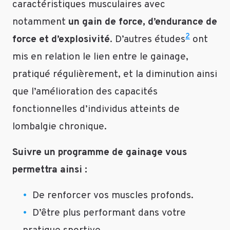
caractéristiques musculaires avec
séances
de
notamment
un gain de force, d’endurance de
cardio
2
force et d’explosivité
. D’autres études
ont
(type
mis en relation le lien entre le gainage,
HIIT).
Cf.
pratiqué régulièrement, et la diminution ainsi
https://protrainer.fr/blog/programme-
que l’amélioration des capacités
maigrir-
domicile/
fonctionnelles d’individus atteints de
lombalgie chronique.
Répondre
Suivre un programme de gainage vous
permettra ainsi :
Fati
Le
De renforcer vos muscles profonds.
10
D’être plus performant dans votre
mai
2019