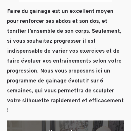
pensez-
Faire du gainage est un excellent moyen
vous
pour renforcer ses abdos et son dos, et
donc
Enregistrer
que
tonifier l’ensemble de son corps. Seulement,
mon nom,
ce
mon e-mail et
si vous souhaitez progresser il est
programme
mon site dans
serait
indispensable de varier vos exercices et de
le navigateur
donc
pour mon
faire évoluer vos entraînements selon votre
adopté
prochain
à
progression. Nous vous proposons ici un
commentaire.
mon
programme de gainage évolutif sur 6
soucis
semaines, qui vous permettra de sculpter
?
Cordialement,
votre silhouette rapidement et efficacement
Raphi
!
Répondre