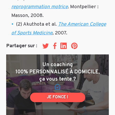
BOSU,
reprogrammation motrice
.
Montpellier :
TRX,
Masson, 2008.
etc.
ou
(2) Akuthota et al.
The American College
alors
of Sports Medicine
, 2007.
faire
appel
Partager sur :
Twitter
Facebook
LinkedIn
Pinterest
à
un
coach
Un coaching
personnel
100% PERSONNALISÉ À DOMICILE,
!
ça vous tente ?
🙂
Répondre
JE FONCE !