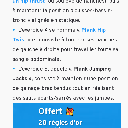
un hip thrust
(ou soulevé de hanches), puis
De
à maintenir la position « cuisses-bassin-
ce
côté
tronc » alignés en statique.
là
L’exercice 4 se nomme «
Plank Hip
il
n’y
Twist
» et consiste à tourner ses hanches
a
de gauche à droite pour travailler toute sa
malheureusement
sangle abdominale.
pas
de
L’exercice 5, appelé «
Plank Jumping
solution
Jacks
», consiste à maintenir une position
miracle,
hormis
de gainage bras tendus tout en réalisant
la
des sauts écarts/serrés avec les jambes.
chirurgie
esthétique
Offert
!
😉
20 règles d'or