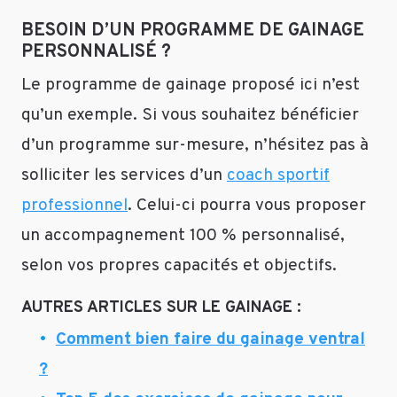
matériel….
BESOIN D’UN PROGRAMME DE GAINAGE
J’attends
PERSONNALISÉ ?
votre
réponse
Le programme de gainage proposé ici n’est
impatiemment.
qu’un exemple. Si vous souhaitez bénéficier
Dominique
d’un programme sur-mesure, n’hésitez pas à
Répondre
solliciter les services d’un
coach sportif
professionnel
. Celui-ci pourra vous proposer
Personal
un accompagnement 100 % personnalisé,
Sport
selon vos propres capacités et objectifs.
Trainer
Le
AUTRES ARTICLES SUR LE GAINAGE :
7
Comment bien faire du gainage ventral
janvier
?
2019
Bonjour