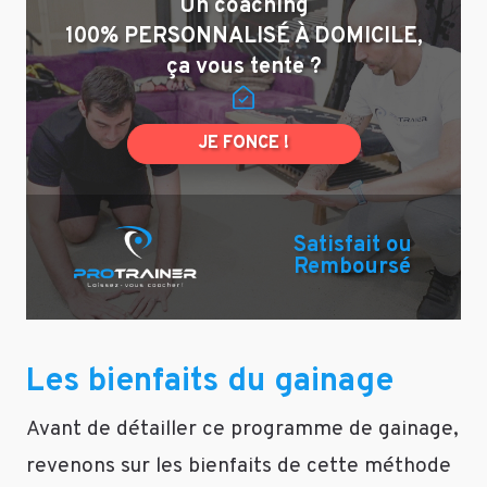
Un coaching
Personal
100% PERSONNALISÉ À DOMICILE,
Sport
ça vous tente ?
Trainer
Le
19
JE FONCE !
août
2019
Bonjour
Satisfait ou
Raphi,
Remboursé
Ce
programme
va
vous
Les bienfaits du gainage
permettre
de
Avant de détailler ce programme de gainage,
vous
revenons sur les bienfaits de cette méthode
muscler