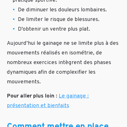
pratique sportive.
Bonjour,
De diminuer les douleurs lombaires.
J’ai
De limiter le risque de blessures.
pris
D’obtenir un ventre plus plat.
la
décision
Aujourd’hui le gainage ne se limite plus à des
depuis
2
mouvements réalisés en isométrie, de
jours
nombreux exercices intègrent des phases
et
dynamiques afin de complexifier les
j’ai
commencé
mouvements.
à
faire
Pour aller plus loin :
Le gainage :
quelques
présentation et bienfaits
mouvements,
seulement
j’ai
Comment mettre en place
quelques