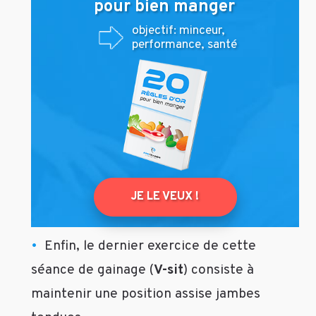
pour bien manger
C.
Oui,
objectif: minceur,
performance, santé
notamment
grâce
à
un
renforcement
du
transverse
de
l’abdomen
JE LE VEUX !
et
à
une
Enfin, le dernier exercice de cette
alimentation
adaptée.
séance de gainage (
V-sit
) consiste à
cf.
maintenir une position assise jambes
https://protrainer.fr/blog/ventre-
plat/