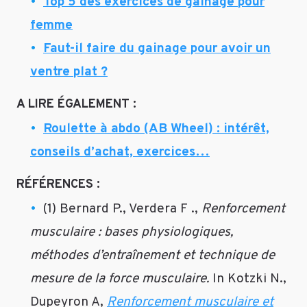
Top 5 des exercices de gainage pour
Dominique,
femme
Après
Faut-il faire du gainage pour avoir un
avoir
ventre plat ?
terminé
ce
A LIRE ÉGALEMENT :
programme
de
Roulette à abdo (AB Wheel) : intérêt,
gainage
conseils d’achat, exercices…
vous
pourrez
RÉFÉRENCES :
faire
des
(1) Bernard P., Verdera F .,
Renforcement
variantes
musculaire : bases physiologiques,
+
méthodes d’entraînement et technique de
difficiles
avec
mesure de la force musculaire.
In Kotzki N.,
swiss
Dupeyron A,
Renforcement musculaire et
ball,