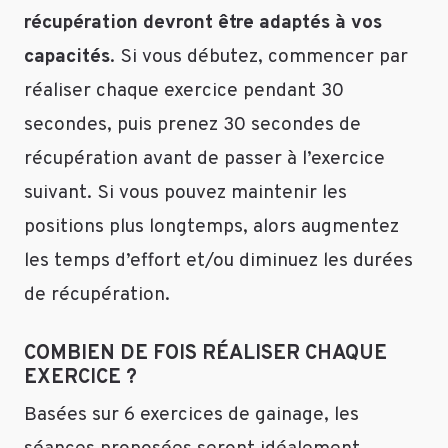
récupération devront être adaptés à vos
veux
prendre
capacités
. Si vous débutez, commencer par
du
réaliser chaque exercice pendant 30
poids
mais
secondes, puis prenez 30 secondes de
tout
récupération avant de passer à l’exercice
le
monde
suivant. Si vous pouvez maintenir les
autour
positions plus longtemps, alors augmentez
de
les temps d’effort et/ou diminuez les durées
moi
me
de récupération.
dis
que
COMBIEN DE FOIS RÉALISER CHAQUE
si
EXERCICE ?
je
fais
Basées sur 6 exercices de gainage, les
du