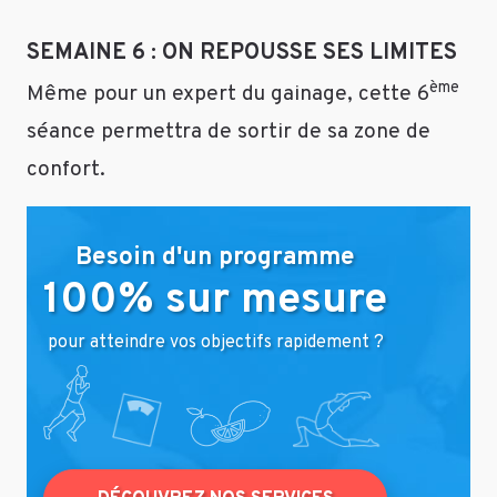
et
même
SEMAINE 6 : ON REPOUSSE SES LIMITES
plus
ème
Même pour un expert du gainage, cette 6
si
on
séance permettra de sortir de sa zone de
à
confort.
voulus
passer
plusieurs
Besoin d'un programme
semaines
100% sur mesure
sur
un
des
pour atteindre vos objectifs rapidement ?
6
niveaux,
que
faire
en