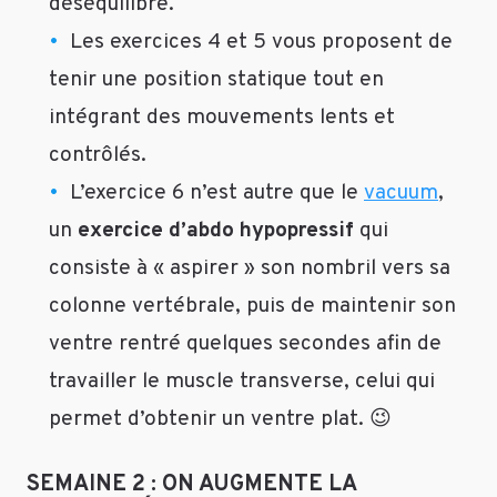
déséquilibre.
de
Les exercices 4 et 5 vous proposent de
se
débarrasser
tenir une position statique tout en
de
intégrant des mouvements lents et
la
cellulite
contrôlés.
juste
L’exercice 6 n’est autre que le
vacuum
,
avec
un
exercice d’abdo hypopressif
qui
du
sport
consiste à « aspirer » son nombril vers sa
?
colonne vertébrale, puis de maintenir son
Merci
ventre rentré quelques secondes afin de
par
travailler le muscle transverse, celui qui
avance
permet d’obtenir un ventre plat. 😉
Répondre
SEMAINE 2 : ON AUGMENTE LA
Personal