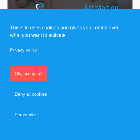
Satisfait ou
Remboursé
This site uses cookies and gives you control over
what you want to activate
Privacy policy
Voir les commentaires (7)
(Tog
OK, accept all
Deny all cookies
Besoin d'un programme
100% sur mesure ?
À lire également
Personalize
TROUVEZ VOTRE COACH