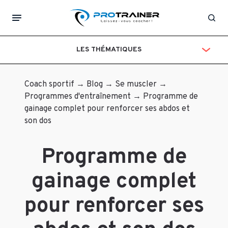
Laisser
Raphi
Rec
un
Le
LES THÉMATIQUES
2
commentaire
août
2019
Votre
Coach sportif
→
Blog
→
Se muscler
→
Bonjour,
adresse
Programmes d'entraînement
→
Programme de
j’ai
e-
gainage complet pour renforcer ses abdos et
perdu
mail
son dos
beaucoup
ne
de
sera
Programme de
poids
pas
grâce
publiée.
gainage complet
à
Les
un
champs
pour renforcer ses
régime
obligatoires
plutôt
sont
flexible