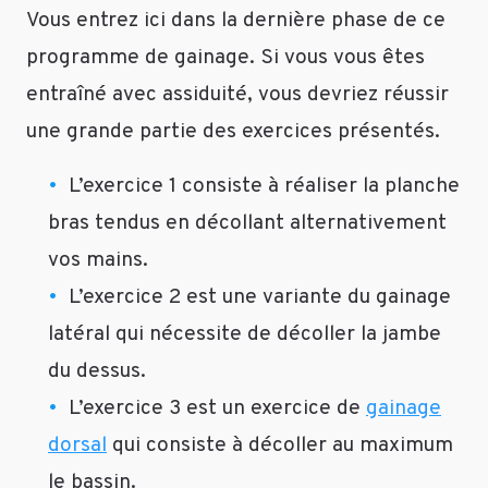
infos,
Vous entrez ici dans la dernière phase de ce
de
programme de gainage. Si vous vous êtes
quoi
entraîné avec assiduité, vous devriez réussir
m’encourager
pour
une grande partie des exercices présentés.
continuer
🙂
L’exercice 1 consiste à réaliser la planche
Répondre
bras tendus en décollant alternativement
vos mains.
L’exercice 2 est une variante du gainage
Dominique
latéral qui nécessite de décoller la jambe
Le
du dessus.
5
L’exercice 3 est un exercice de
gainage
janvier
dorsal
qui consiste à décoller au maximum
2019
Super
le bassin.