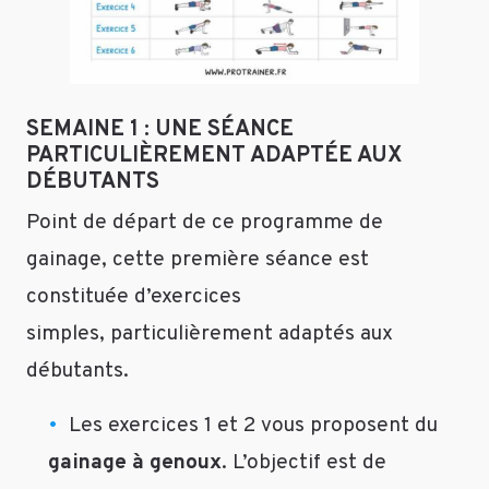
grossir
la
poitrine
avec
du
SEMAINE 1 : UNE SÉANCE
sport
PARTICULIÈREMENT ADAPTÉE AUX
?
DÉBUTANTS
C-
Point de départ de ce programme de
J’ai
gainage, cette première séance est
un
constituée d’exercices
énorme
ventre,
simples, particulièrement adaptés aux
pourtant
débutants.
je
suis
Les exercices 1 et 2 vous proposent du
maigre.
est-
gainage à genoux
. L’objectif est de
il