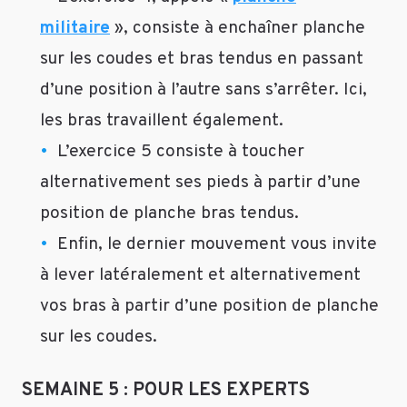
Répondre
militaire
», consiste à enchaîner planche
sur les coudes et bras tendus en passant
Fati
d’une position à l’autre sans s’arrêter. Ici,
Le
10
les bras travaillent également.
mai
L’exercice 5 consiste à toucher
2019
Super,
alternativement ses pieds à partir d’une
merci
position de planche bras tendus.
beaucoup
Enfin, le dernier mouvement vous invite
pour
cette
à lever latéralement et alternativement
réponse
vos bras à partir d’une position de planche
rapide
et
sur les coudes.
pour
toutes
SEMAINE 5 : POUR LES EXPERTS
les