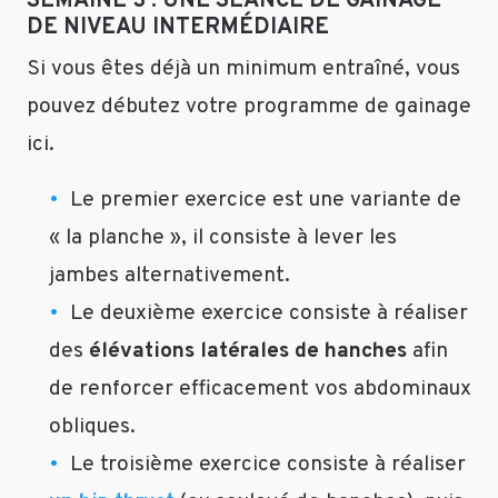
SEMAINE 3 : UNE SÉANCE DE GAINAGE
adaptées
DE NIVEAU INTERMÉDIAIRE
telles
Si vous êtes déjà un minimum entraîné, vous
que
la
pouvez débutez votre programme de gainage
musculation
ici.
(associées
à
Le premier exercice est une variante de
une
alimentation
« la planche », il consiste à lever les
adaptée
jambes alternativement.
également)
vous
Le deuxième exercice consiste à réaliser
aller
des
élévations latérales de hanches
afin
pouvoir
de renforcer efficacement vos abdominaux
prendre
du
obliques.
muscle.
Le troisième exercice consiste à réaliser
B.