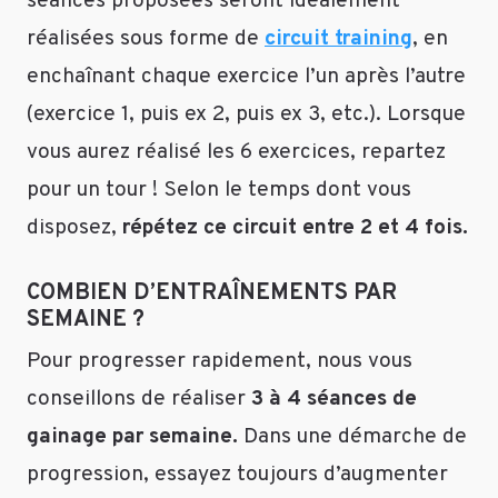
séances proposées seront idéalement
sport
je
réalisées sous forme de
circuit training
, en
maigrirai
enchaînant chaque exercice l’un après l’autre
encore
(exercice 1, puis ex 2, puis ex 3, etc.). Lorsque
plus,
et
vous aurez réalisé les 6 exercices, repartez
je
pour un tour ! Selon le temps dont vous
que
je
disposez,
répétez ce circuit entre 2 et 4 fois.
ne
prendrai
COMBIEN D’ENTRAÎNEMENTS PAR
jamais
SEMAINE ?
de
poids
Pour progresser rapidement, nous vous
en
conseillons de réaliser
3 à 4 séances de
faisant
du
gainage par semaine.
Dans une démarche de
sport.
progression, essayez toujours d’augmenter
Est-