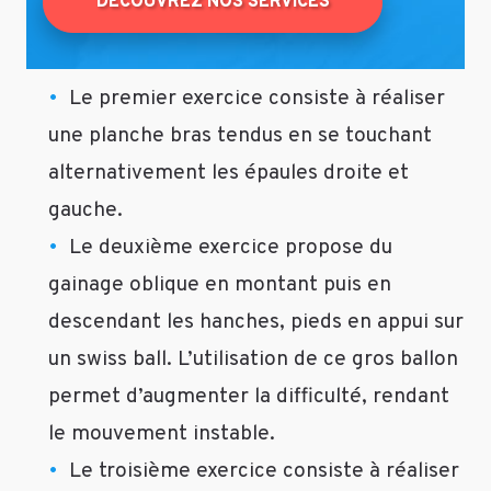
DÉCOUVREZ NOS SERVICES
terme
de
routine
quotidienne
Le premier exercice consiste à réaliser
après
une planche bras tendus en se touchant
ce
programme
alternativement les épaules droite et
pour
gauche.
continuer
à
Le deuxième exercice propose du
s’entrainer
gainage oblique en montant puis en
et
pour
descendant les hanches, pieds en appui sur
continuer
un swiss ball. L’utilisation de ce gros ballon
également
permet d’augmenter la difficulté, rendant
à
progresser
le mouvement instable.
avec
Le troisième exercice consiste à réaliser
le