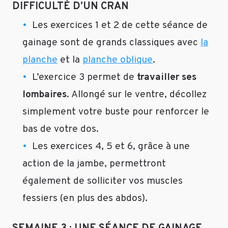
DIFFICULTÉ D’UN CRAN
Sport
Les exercices 1 et 2 de cette séance de
Trainer
gainage sont de grands classiques avec
la
Le
10
planche
et la
planche oblique
.
mai
L’exercice 3 permet de
travailler ses
2019
Bonjour
lombaires
. Allongé sur le ventre, décollez
Fati,
simplement votre buste pour renforcer le
A.
bas de votre dos.
C’est
Les exercices 4, 5 et 6, grâce à une
faux
!
action de la jambe, permettront
En
également de solliciter vos muscles
pratiquant
fessiers (en plus des abdos).
des
activités
sportives