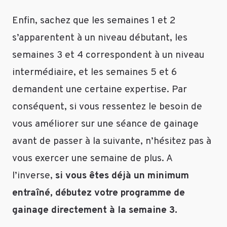
des
avant/après
Enfin, sachez que les semaines 1 et 2
de
s’apparentent à un niveau débutant, les
femmes
semaines 3 et 4 correspondent à un niveau
qui
ont
intermédiaire, et les semaines 5 et 6
fait
demandent une certaine expertise. Par
du
sport
conséquent, si vous ressentez le besoin de
pendant
vous améliorer sur une séance de gainage
des
avant de passer à la suivante, n’hésitez pas à
semaines,
et
vous exercer une semaine de plus. A
j’ai
l’inverse,
si vous êtes déjà un minimum
remarqué
qu’elles
entraîné, débutez votre programme de
ont
gainage directement à la semaine 3.
perdu
un