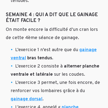
tendues.
D.
SEMAINE 4 : QUI A DIT QUE LE GAINAGE
Le
ÉTAIT FACILE ?
sport
peut
On monte encore la difficulté d’un cran lors
y
de cette 4ème séance de gainage.
participer
mais
L’exercice 1 n’est autre que du
gainage
l’approche
est
ventral
bras tendus
.
plus
L’exercice 2 consiste à
alterner planche
globale.
Cf.
ventrale et latérale
sur les coudes.
https://protrainer.fr/blog/conseils-
L’exercice 3 permet, une fois encore, de
anti-
renforcer vos lombaires grâce à du
cellulite/
gainage dorsal
.
Sportivement
L’exercice 4, appelé «
planche