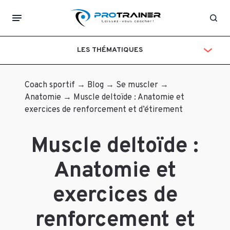
Aucun
Laisser
commentaire
Rec
pour
un
le
LES THÉMATIQUES
moment.
commentaire
Votre
Coach sportif
→
Blog
→
Se muscler
→
adresse
Anatomie
→
Muscle deltoïde : Anatomie et
e-
exercices de renforcement et d’étirement
mail
ne
Muscle deltoïde :
sera
pas
Anatomie et
publiée.
Les
exercices de
champs
obligatoires
renforcement et
sont