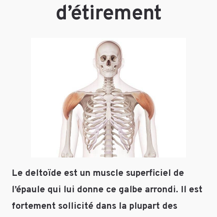
indiqués
d’étirement
avec
*
Commentaire
*
Nom
*
Le deltoïde est un muscle superficiel de
E-mail
*
l’épaule qui lui donne ce galbe arrondi. Il est
fortement sollicité dans la plupart des
Site web