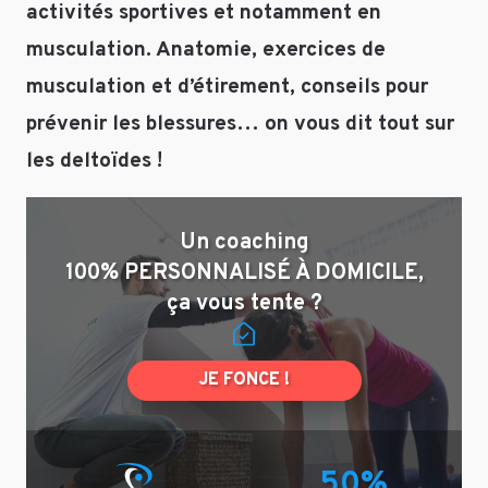
activités sportives et notamment en
musculation. Anatomie, exercices de
musculation et d’étirement, conseils pour
Enregistrer
mon nom,
prévenir les blessures… on vous dit tout sur
mon e-mail et
les deltoïdes !
mon site dans
le navigateur
pour mon
Un coaching
prochain
100% PERSONNALISÉ À DOMICILE,
commentaire.
ça vous tente ?
JE FONCE !
50%